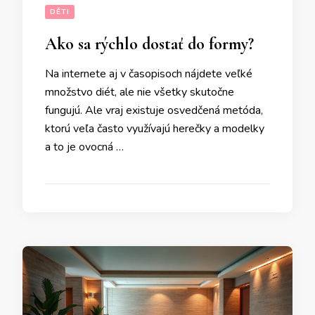
DĚTI
Ako sa rýchlo dostať do formy?
Na internete aj v časopisoch nájdete veľké
množstvo diét, ale nie všetky skutočne
fungujú. Ale vraj existuje osvedčená metóda,
ktorú veľa často využívajú herečky a modelky
a to je ovocná …