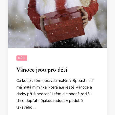
DĚTI
Vánoce jsou pro děti
Co koupit těm opravdu malým? Spousta lidí
má malá miminka, která ale ještě Vánoce a
dárky příliš neocení. I těm ale hodně rodičů
chce dopřát nějakou radost v podobě
lákavého …