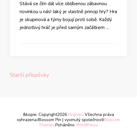
Stává se čím dál více oblíbenou zábavnou
novinkou u nás! Jaký je vlastně princip hry? Hra
je skupinová a týmy bojují proti sobě. Každý
jednotlivý hráč je před samým začátkem …
Navigace
Starší příspěvky
pro
příspěvky
&kopie; Copyright2026
Hranari
. Všechna práva
vyhrazena.
Blossom Pin | vyvinutý společností
Blossom
Themes
.Poháněno
WordPress
.