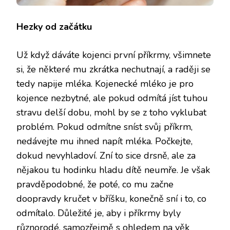
Hezky od začátku
Už když dáváte kojenci první příkrmy, všimnete
si, že některé mu zkrátka nechutnají, a raději se
tedy napije mléka. Kojenecké mléko je pro
kojence nezbytné, ale pokud odmítá jíst tuhou
stravu delší dobu, mohl by se z toho vyklubat
problém. Pokud odmítne sníst svůj příkrm,
nedávejte mu ihned napít mléka. Počkejte,
dokud nevyhladoví. Zní to sice drsně, ale za
nějakou tu hodinku hladu dítě neumře. Je však
pravděpodobné, že poté, co mu začne
doopravdy kručet v bříšku, konečně sní i to, co
odmítalo. Důležité je, aby i příkrmy byly
různorodé, samozřejmě s ohledem na věk