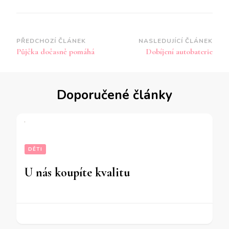
Navigace
PŘEDCHOZÍ ČLÁNEK
NASLEDUJÍCÍ ČLÁNEK
Půjčka dočasně pomáhá
Dobíjení autobaterie
příspěvku
Doporučené články
DĚTI
U nás koupíte kvalitu