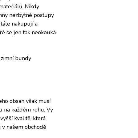
materiálů. Nikdy
hny nezbytné postupy.
tále nakupují a
ré se jen tak neokouká.
o zimní bundy
Jeho obsah však musí
nou na každém rohu. Vy
yšší kvalitě, která
si v našem obchodě