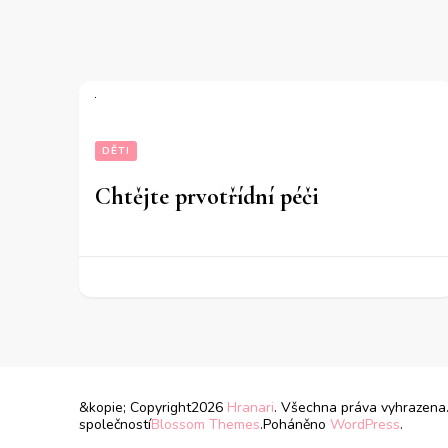
DĚTI
Chtějte prvotřídní péči
&kopie; Copyright2026
Hranari
. Všechna práva vyhrazena
společností
Blossom Themes
.Poháněno
WordPress
.