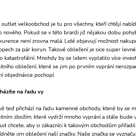
š
outlet velkoobchod
je tu pro všechny, kteří chtějí na
 nového. Pokud se v této branži již nějakou dobu pohybuj
kurence není zrovna malá. Lidé objevují možnost nakupo
opech za pár korun. Takové oblečení je sice super levné
o katastrofální. Mnohdy by se lidem vyplatilo více inves
litního oblečení, které se jim po prvním vyprání nerozpa
ní objednávce pochopí.
cházíte na řadu vy
vě teď přichází na řadu kamenné obchody, které by se mě
litním zbožím, které vydrží mnoho vyprání a stále bude 
ud chcete, aby si zákazníci k takovým obchodům přiřadili
ídněte jim oblečení naší značky. Naše značka se vyznaču