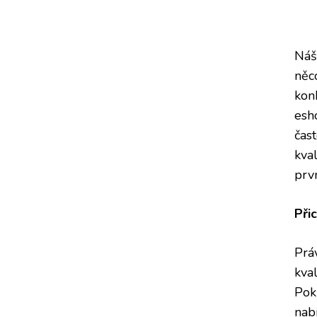
Ná
něco
kon
esh
čast
kva
prv
Při
Prá
kva
Pok
nab