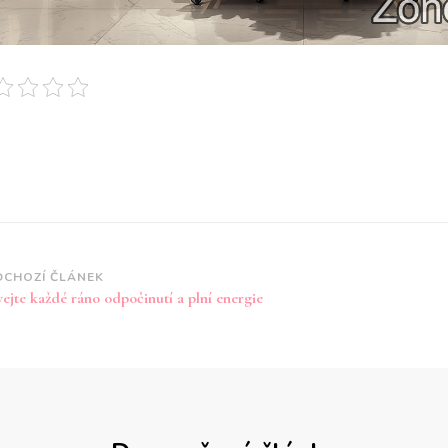
vigace
DCHOZÍ ČLÁNEK
vejte každé ráno odpočinutí a plní energie
íspěvku