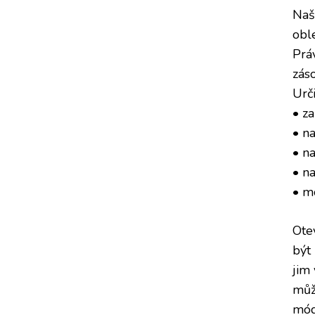
Naše
obl
Prá
zás
Urč
• z
• n
• n
• n
• m
Ote
být
jim
můž
mód