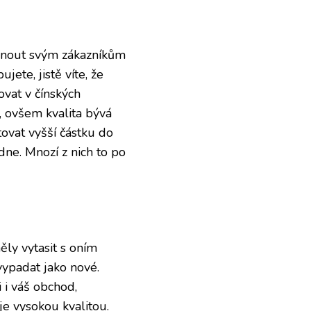
bídnout svým zákazníkům
ete, jistě víte, že
vat v čínských
, ovšem kvalita bývá
tovat vyšší částku do
dne. Mnozí z nich to po
ly vytasit s oním
vypadat jako nové.
 i váš obchod,
je vysokou kvalitou.