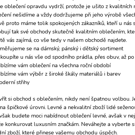
 oblečení opravdu vydrží, protože je ušito z kvalitních 
ečení nešidíme a vždy dodržujeme při jeho výrobě všec
vě proto máme tolik spokojených zákazníků, kteří u nás s
obují tak své obchody skutečně kvalitním oblečením, kte
itě vás zajímá, co vše tedy v našem obchodě najdete.
aměřujeme se na dámský, pánský i dětský sortiment
akoupíte u nás vše od spodního prádla, přes obuv, až p
abízíme vám oblečení na všechna roční období
abízíme vám výběr z široké škály materiálů i barev
oderní střihy
vřít si obchod s oblečením, nikdy není špatnou volbou. 
 na špičkové úrovni. Levné a nekvalitní zboží lidé seže
 však budete moci nabídnout oblečení levné, avšak v nejv
e konkurovat luxusním značkám. Neváhejte a vyberte 
ní zboží, které přinese vašemu obchodu úspěch.