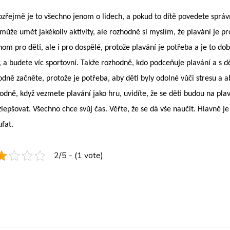
zřejmě je to všechno jenom o lidech, a pokud to dítě povedete sprá
může umět jakékoliv aktivity, ale rozhodně si myslím, že plavání je pro
om pro děti, ale i pro dospělé, protože plavání je potřeba a je to dob
, a budete víc sportovní. Takže rozhodně, kdo podceňuje plavání a s 
dně začněte, protože je potřeba, aby děti byly odolné vůči stresu a ab
odně, když vezmete plavání jako hru, uvidíte, že se děti budou na pla
zlepšovat. Všechno chce svůj čas. Věřte, že se dá vše naučit. Hlavně 
ufat.
2/5 - (1 vote)