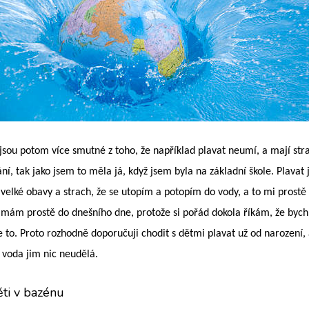
 jsou potom více smutné z toho, že například plavat neumí, a mají stra
ání, tak jako jsem to měla já, když jsem byla na základní škole. Plav
 velké obavy a strach, že se utopím a potopím do vody, a to mi prost
i mám prostě do dnešního dne, protože si pořád dokola říkám, že bych 
 to. Proto rozhodně doporučuji chodit s dětmi plavat už od narození, a
a voda jim nic neudělá.