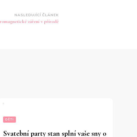
NASLEDUJÍCÍ ČLÁNEK
romagnetické záření v přírodě
DĚTI
Svatební party stan splní vaše sny o