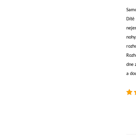
Samo
Dítě 
nejen
nohy
rozho
Rozh
dne 
a do