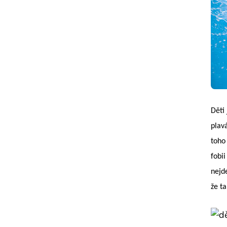
Děti
plav
toho
fobi
nejde
že t