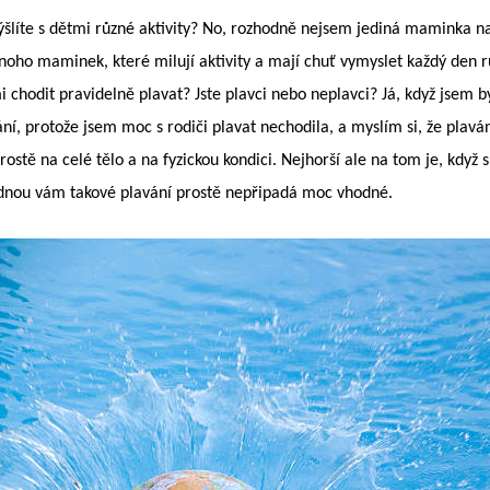
šlíte s dětmi různé aktivity? No, rozhodně nejsem jediná maminka na s
noho maminek, které milují aktivity a mají chuť vymyslet každý den r
i chodit pravidelně plavat? Jste plavci nebo neplavci? Já, když jsem 
ání, protože jsem moc s rodiči plavat nechodila, a myslím si, že plavá
rostě na celé tělo a na fyzickou kondici. Nejhorší ale na tom je, když s
dnou vám takové plavání prostě nepřipadá moc vhodné.