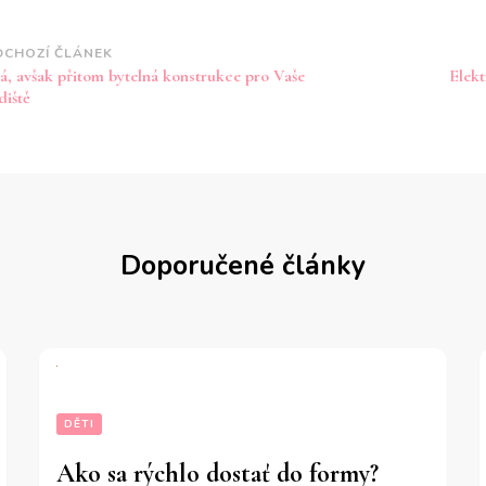
vigace
DCHOZÍ ČLÁNEK
á, avšak přitom bytelná konstrukce pro Vaše
Elekt
íspěvku
diště
Doporučené články
DĚTI
Ako sa rýchlo dostať do formy?