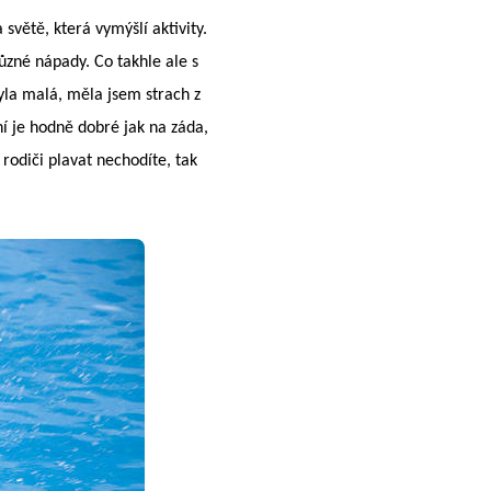
větě, která vymýšlí aktivity.
ůzné nápady. Co takhle ale s
byla malá, měla jsem strach z
ní je hodně dobré jak na záda,
 rodiči plavat nechodíte, tak