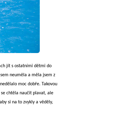
ch jít s ostatními dětmi do
at jsem neuměla a měla jsem z
ě nedělalo moc dobře. Takovou
se chtěla naučit plavat, ale
by si na to zvykly a věděly,