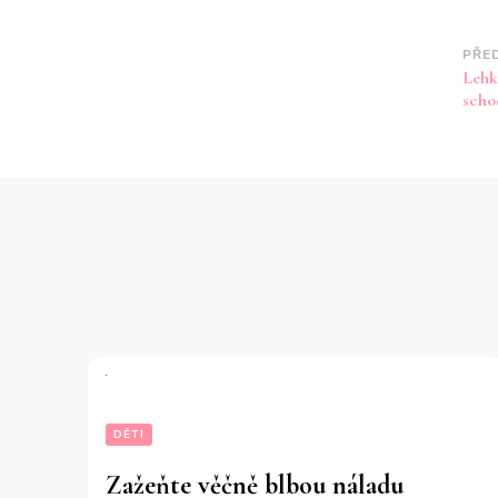
Na
PŘE
Lehk
př
scho
DĚTI
Zažeňte věčně blbou náladu