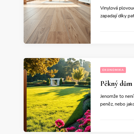
Vinylová plovouc
zapadají díky pa
EKONOMIKA
Pěkný dům 
Jenomže to není 
peněz, nebo ja