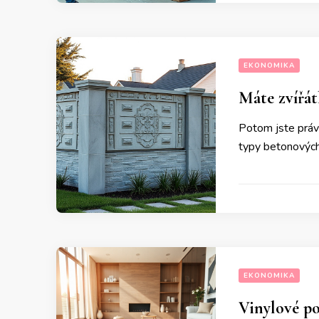
EKONOMIKA
Máte zvířát
Potom jste právě
typy betonových
EKONOMIKA
Vinylové p