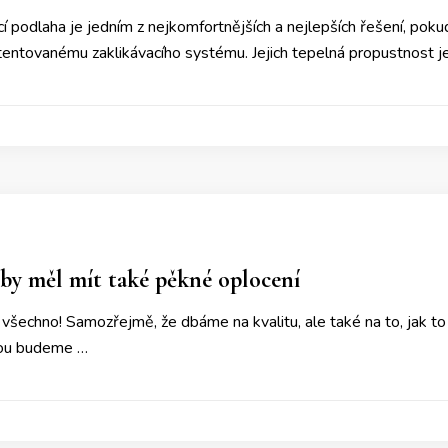
í podlaha je jedním z nejkomfortnějších a nejlepších řešení, poku
tentovanému zaklikávacího systému. Jejich tepelná propustnost j
by měl mít také pěkné oplocení
všechno! Samozřejmě, že dbáme na kvalitu, ale také na to, jak to v
kou budeme …