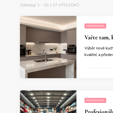
Zobrazuji: 1 - 10 z 37 VÝSLEDKŮ
EKONOMIKA
Vařte tam, 
Výběr nové kuchy
kvalitní, a před
EKONOMIKA
Profesioná