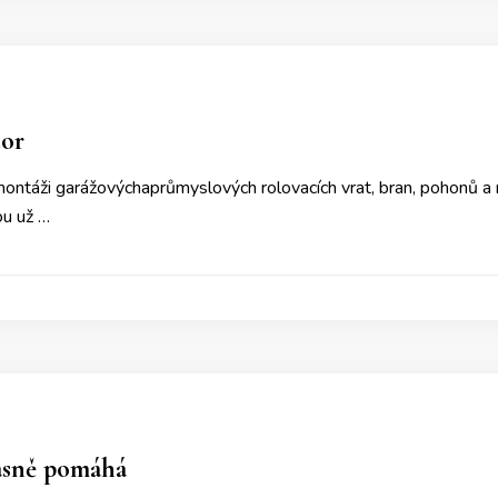
tor
 montáži garážovýchaprůmyslových rolovacích vrat, bran, pohonů 
ou už …
asně pomáhá