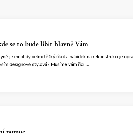
kde se to bude líbit hlavně Vám
ně je mnohdy velmi těžký úkol a nabídek na rekonstrukci je oprav
evším designově stylová? Musíme vám říci, …
lní pomoc