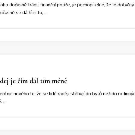
ho dočasně trápit finanční potíže, je pochopitelné, že je dotyčný 
časně se dá říci i to, …
dej je čím dál tím méně
ní nic nového to, že se lidé raději stěhují do bytů než do rodin
ě. …