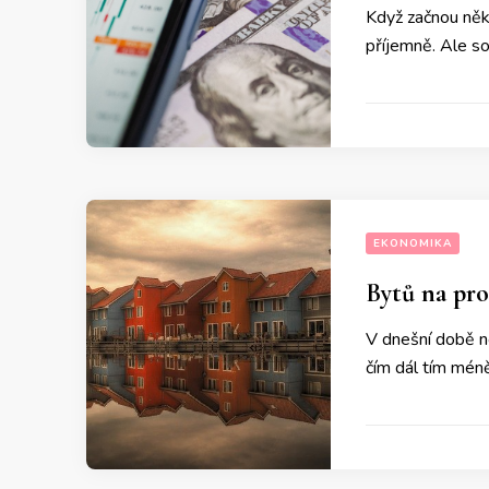
Když začnou něko
příjemně. Ale sou
EKONOMIKA
Bytů na pro
V dnešní době ne
čím dál tím mén