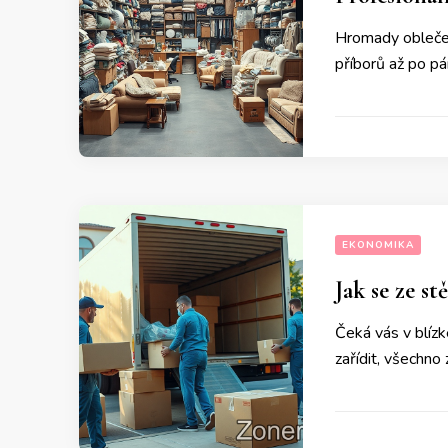
Hromady oblečení
příborů až po pán
EKONOMIKA
Jak se ze s
Čeká vás v blíz
zařídit, všechno