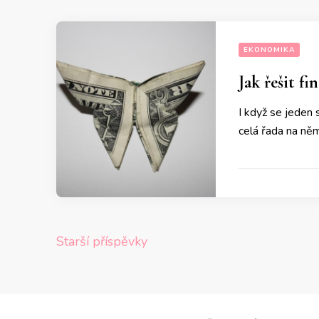
EKONOMIKA
Jak řešit f
I když se jeden s
celá řada na něm 
Navigace
Starší příspěvky
pro
příspěvky