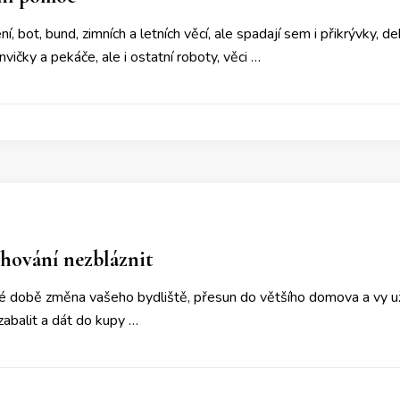
, bot, bund, zimních a letních věcí, ale spadají sem i přikrývky, d
vičky a pekáče, ale i ostatní roboty, věci …
těhování nezbláznit
ké době změna vašeho bydliště, přesun do většího domova a vy u
 zabalit a dát do kupy …