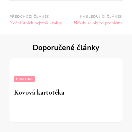
Navigace
PŘEDCHOZÍ ČLÁNEK
NASLEDUJÍCÍ ČLÁNEK
Noční stolek nejvyšší kvality
Někdy se objeví problémy
příspěvku
Doporučené články
POLITIKA
Kovová kartotéka