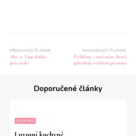
Navigace
PŘEDCHOZÍ ČLÁNEK
NASLEDUJÍCÍ ČLÁNEK
Aby se Vám dobře
Problémy s močením, které
příspěvku
pracovalo
způsobuje zvětšená prostata
Doporučené články
POLITIKA
Luxusní kuchyně