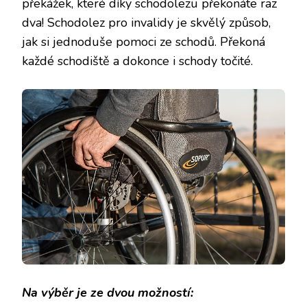
překážek, které díky schodolezu překonáte raz
dva!
Schodolez pro invalidy je skvělý způsob
,
jak si jednoduše pomoci ze schodů. Překoná
každé schodiště a dokonce i schody točité.
Na výběr je ze dvou možností: