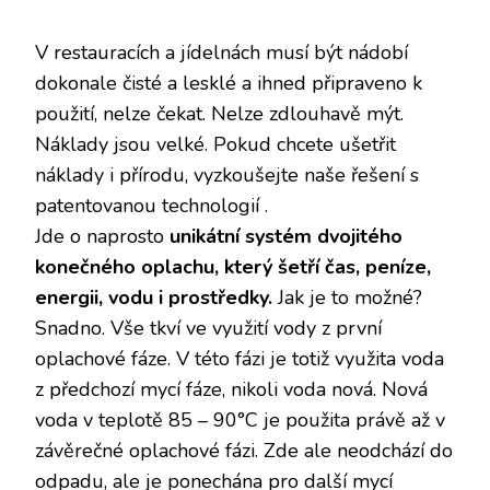
V restauracích a jídelnách musí být nádobí
dokonale čisté a lesklé a ihned připraveno k
použití, nelze čekat. Nelze zdlouhavě mýt.
Náklady jsou velké. Pokud chcete ušetřit
náklady i přírodu, vyzkoušejte naše řešení s
patentovanou technologií
.
Jde o naprosto
unikátní systém dvojitého
konečného oplachu, který šetří čas, peníze,
energii, vodu i prostředky.
Jak je to možné?
Snadno. Vše tkví ve využití vody z první
oplachové fáze. V této fázi je totiž využita voda
z předchozí mycí fáze, nikoli voda nová. Nová
voda v teplotě 85 – 90°C je použita právě až v
závěrečné oplachové fázi. Zde ale neodchází do
odpadu, ale je ponechána pro další mycí