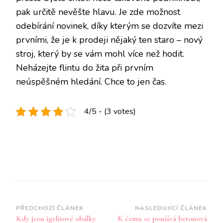
pak určitě nevěšte hlavu. Je zde možnost
odebírání novinek, díky kterým se dozvíte mezi
prvními, že je k prodeji nějaký ten staro – nový
stroj, který by se vám mohl více než hodit.
Neházejte flintu do žita při prvním
neúspěšném hledání. Chce to jen čas.
4/5 - (3 votes)
Navigace
PŘEDCHOZÍ ČLÁNEK
NASLEDUJÍCÍ ČLÁNEK
Kdy jsou igelitové obálky
K čemu se používá betonová