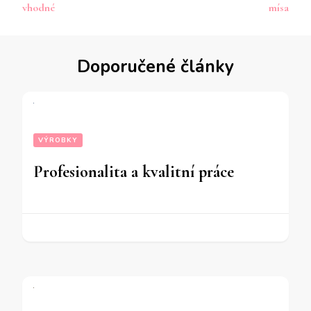
příspěvku
vhodné
mísa
Doporučené články
VÝROBKY
Profesionalita a kvalitní práce