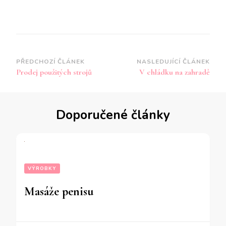
Navigace
PŘEDCHOZÍ ČLÁNEK
NASLEDUJÍCÍ ČLÁNEK
Prodej použitých strojů
V chládku na zahradě
příspěvku
Doporučené články
VÝROBKY
Masáže penisu