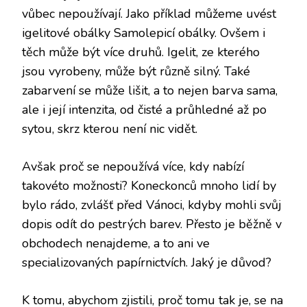
vůbec nepoužívají. Jako příklad můžeme uvést
igelitové obálky
Samolepicí obálky
. Ovšem i
těch může být více druhů. Igelit, ze kterého
jsou vyrobeny, může být různě silný. Také
zabarvení se může lišit, a to nejen barva sama,
ale i její intenzita, od čisté a průhledné až po
sytou, skrz kterou není nic vidět.
Avšak proč se nepoužívá více, kdy nabízí
takovéto možnosti? Koneckonců mnoho lidí by
bylo rádo, zvlášť před Vánoci, kdyby mohli svůj
dopis odít do pestrých barev. Přesto je běžně v
obchodech nenajdeme, a to ani ve
specializovaných papírnictvích. Jaký je důvod?
K tomu, abychom zjistili, proč tomu tak je, se na