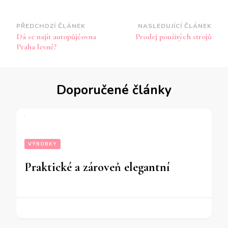
Navigace
PŘEDCHOZÍ ČLÁNEK
NASLEDUJÍCÍ ČLÁNEK
Dá se najít autopůjčovna
Prodej použitých strojů
příspěvku
Praha levně?
Doporučené články
VÝROBKY
Praktické a zároveň elegantní