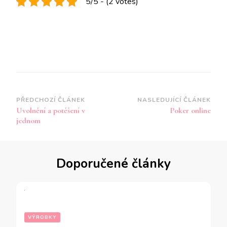
5/5 - (2 votes)
Navigace
PŘEDCHOZÍ ČLÁNEK
NASLEDUJÍCÍ ČLÁNEK
Uvolnění a potěšení v
Poker online
příspěvku
jednom
Doporučené články
VÝROBKY