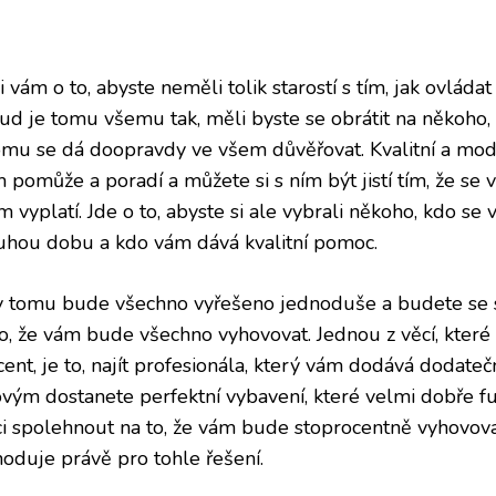
i vám o to, abyste neměli tolik starostí s tím, jak ovláda
ud je tomu všemu tak, měli byste se obrátit na někoho
omu se dá doopravdy ve všem důvěřovat. Kvalitní a mod
m pomůže a poradí a můžete si s ním být jistí tím, že se
m vyplatí. Jde o to, abyste si ale vybrali někoho, kdo s
uhou dobu a kdo vám dává kvalitní pomoc.
y tomu bude všechno vyřešeno jednoduše a budete se 
to, že vám bude všechno vyhovovat. Jednou z věcí, které 
cent, je to, najít profesionála, který vám dodává dodate
ovým dostanete perfektní vybavení, které velmi dobře f
i spolehnout na to, že vám bude stoprocentně vyhovovat
hoduje právě pro tohle řešení.