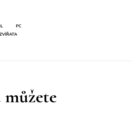
IL
PC
ZVÍŘATA
u můžete