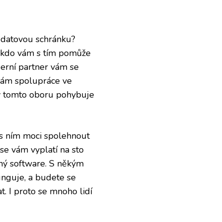
t
datovou schránku
?
, kdo vám s tím pomůže
erní partner vám se
 vám spolupráce ve
e v tomto oboru pohybuje
s ním moci spolehnout
se vám vyplatí na sto
čný software. S někým
unguje, a budete se
. I proto se mnoho lidí