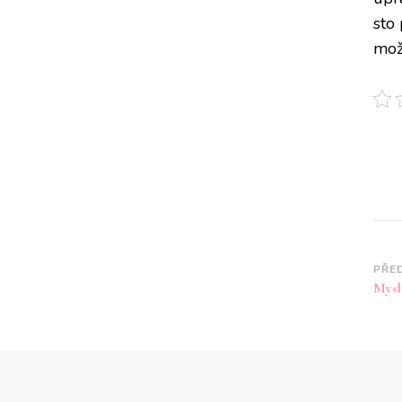
sto
mož
Na
PŘE
Mysl
př