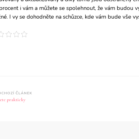
 procent i vám a můžete se spolehnout, že vám budou vyh
né. I vy se dohodněte na schůzce, kde vám bude vše vy
vigace
DCHOZÍ ČLÁNEK
ete prakticky
íspěvku