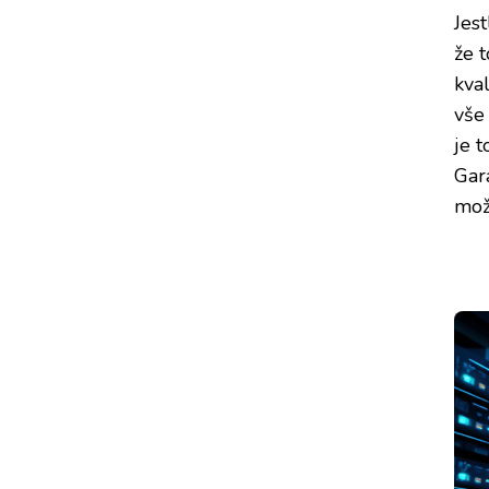
Jest
že 
kval
vše
je 
Gar
mož