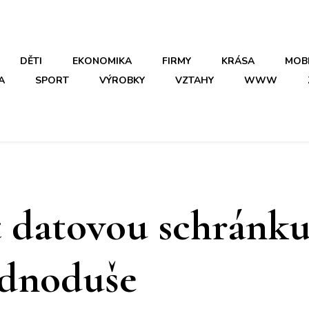
DĚTI
EKONOMIKA
FIRMY
KRÁSA
MOB
A
SPORT
VÝROBKY
VZTAHY
WWW
 datovou schránk
ednoduše