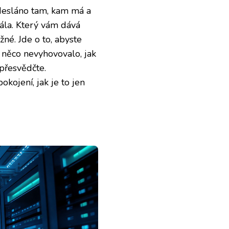
 odesláno tam, kam má a
nála. Který vám dává
žné. Jde o to, abyste
 něco nevyhovovalo, jak
 přesvědčte.
kojení, jak je to jen