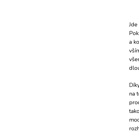
Jde 
Pok
a k
vší
vše
dlo
Dík
na 
pro
tak
moc
roz