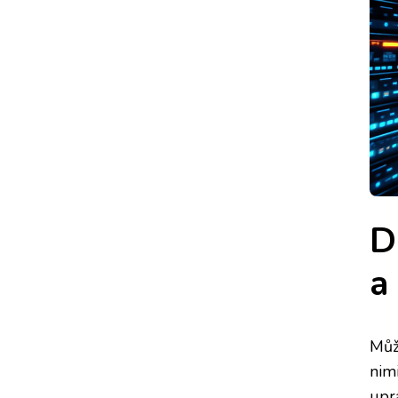
D
a
Může
nimi
upr