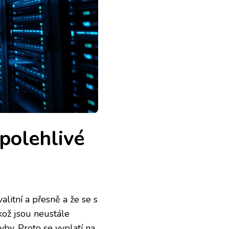
polehlivé
alitní a přesně a že se s
kož jsou neustále
by. Proto se vyplatí na