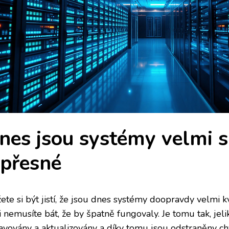
nes jsou systémy velmi s
 přesné
te si být jistí, že jsou dnes systémy doopravdy velmi kv
 nemusíte bát, že by špatně fungovaly. Je tomu tak, jeli
avovány a aktualizovány a díky tomu jsou odstraněny chy