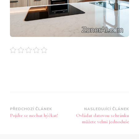
Navigace
PŘEDCHOZÍ ČLÁNEK
NASLEDUJÍCÍ ČLÁNEK
Pojďte se nechat hýčkat!
Ovládat datovou schránku
příspěvku
můžete velmi jednoduše