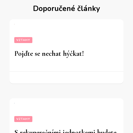
Doporučené články
VZTAHY
Pojďte se nechat hýčkat!
VZTAHY
S rekuperačními jednotkami budete