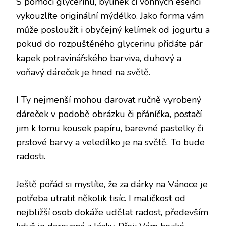
S pomocí glycerinu, bylinek či vonných esencí
vykouzlíte originální mýdélko. Jako forma vám
může posloužit i obyčejný kelímek od jogurtu a
pokud do rozpuštěného glycerinu přidáte pár
kapek potravinářského barviva, duhový a
voňavý dáreček je hned na světě.
I Ty nejmenší mohou darovat ručně vyrobený
dáreček v podobě obrázku či přáníčka, postačí
jim k tomu kousek papíru, barevné pastelky či
prstové barvy a veledílko je na světě. To bude
radosti.
Ještě pořád si myslíte, že za dárky na Vánoce je
potřeba utratit několik tisíc. I maličkost od
nejbližší osob dokáže udělat radost, především