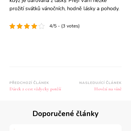
když je darovaná z lásky. Přeji Vám hezké
prožití svátků vánočních, hodně lásky a pohody.
4/5 - (3 votes)
Navigace
PŘEDCHOZÍ ČLÁNEK
NASLEDUJÍCÍ ČLÁNEK
Dárek z cest vždycky potěší
Hovězí na víně
příspěvku
Doporučené články