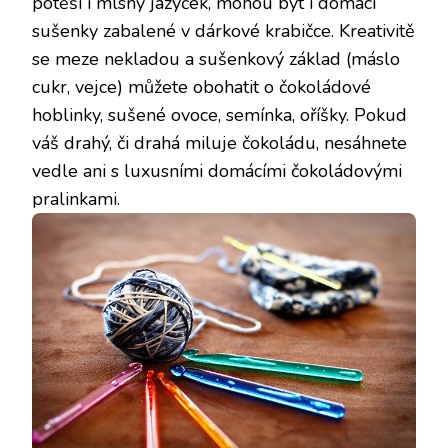
potěší i mlsný jazýček, mohou být i domácí
sušenky zabalené v dárkové krabičce. Kreativitě
se meze nekladou a sušenkový základ (máslo
cukr, vejce) můžete obohatit o čokoládové
hoblinky, sušené ovoce, semínka, oříšky. Pokud
váš drahý, či drahá miluje čokoládu, nesáhnete
vedle ani s luxusními domácími čokoládovými
pralinkami.