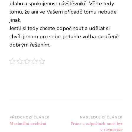
blaho a spokojenost návštěvníků. Věřte tedy
tomu, že ani ve Vašem případě tomu nebude
jinak.
Jestli si tedy chcete odpočinout a udělat si
chvíli jenom pro sebe, je tahle volba zaručeně
dobrým řešením.
Navigace
PŘEDCHOZÍ ČLÁNEK
NASLEDUJÍCÍ ČLÁNEK
Maximální uvolnění
Práce a odpočinek musí být
příspěvku
v rovnováze