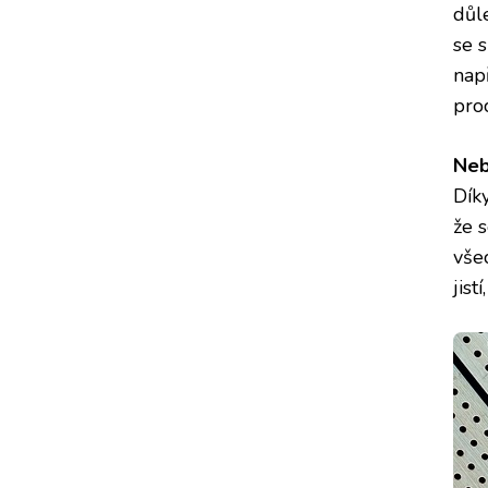
důl
se 
nap
pro
Neb
Dík
že s
vše
jist