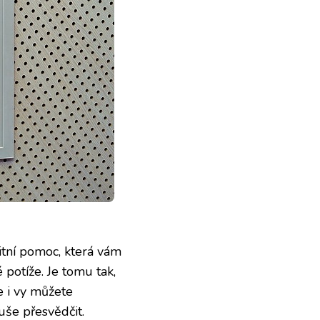
itní pomoc, která vám
potíže. Je tomu tak,
e i vy můžete
še přesvědčit.