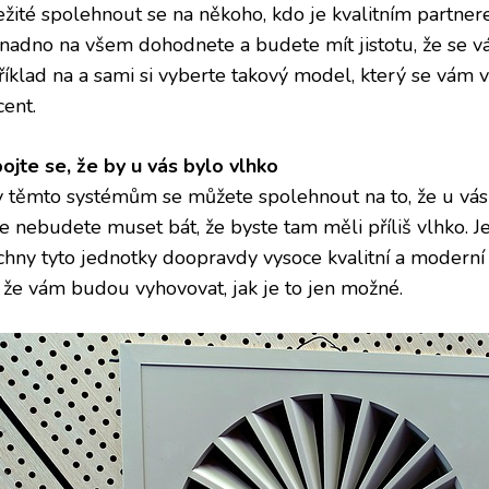
ežité spolehnout se na někoho, kdo je kvalitním partn
snadno na všem dohodnete a budete mít jistotu, že se vá
říklad na
a sami si vyberte takový model, který se vám v
cent.
ojte se, že by u vás bylo vlhko
y těmto systémům se můžete spolehnout na to, že u vás
e nebudete muset bát, že byste tam měli příliš vlhko. Je
chny tyto jednotky doopravdy vysoce kvalitní a moderní 
í, že vám budou vyhovovat, jak je to jen možné.