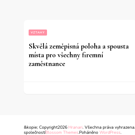
VZTAHY
Skvělá zeměpisná poloha a spousta
místa pro všechny firemní
zaměstnance
&kopie; Copyright2026
Hranari
. Všechna práva vyhrazena
společností
Blossom Themes
.Poháněno
WordPress
.