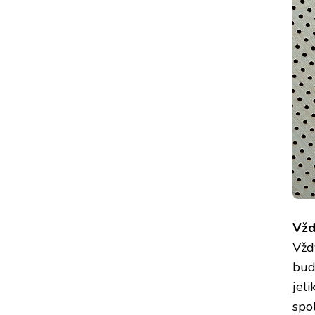
Vžd
Vžd
bud
jeli
spo