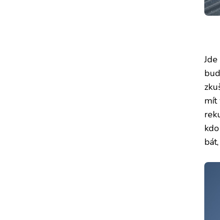
Jde
bud
zku
mít 
rek
kdo
bát,