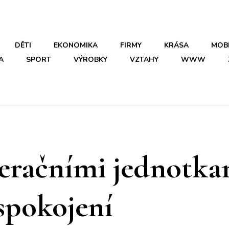
DĚTI
EKONOMIKA
FIRMY
KRÁSA
MOB
A
SPORT
VÝROBKY
VZTAHY
WWW
eračními jednotka
spokojení