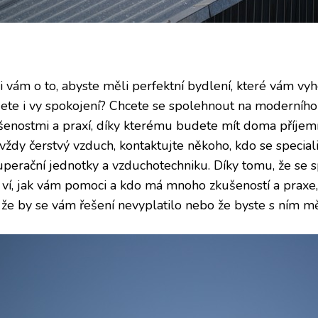
 i vám o to, abyste měli perfektní bydlení, které vám vy
ete i vy spokojení? Chcete se spolehnout na moderního 
šenostmi a praxí, díky kterému budete mít doma příje
vždy čerstvý vzduch, kontaktujte někoho, kdo se speciali
uperační jednotky a vzduchotechniku. Díky tomu, že se 
 ví, jak vám pomoci a kdo má mnoho zkušeností a prax
 že by se vám řešení nevyplatilo nebo že byste s ním měl