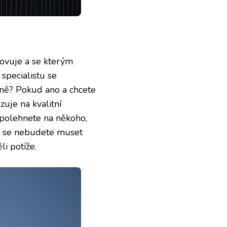
hovuje a se kterým
specialistu se
mně? Pokud ano a chcete
zuje na kvalitní
spolehnete na někoho,
e, se nebudete muset
i potíže.