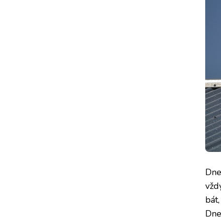
Dne
vžd
bát
Dne