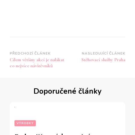
Navigace
PŘEDCHOZÍ ČLÁNEK
NASLEDUJÍCÍ ČLÁNEK
Cílem většiny akcí je nalákat
Stěhovací služby Praha
příspěvku
co nejvíce návštěvníků
Doporučené články
VÝROBKY