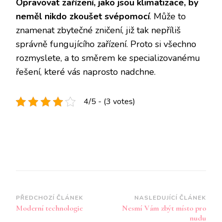
Opravovat zařízení, jako jsou klimatizace, by
neměl nikdo zkoušet svépomocí
. Může to
znamenat zbytečné zničení, již tak nepříliš
správně fungujícího zařízení. Proto si všechno
rozmyslete, a to směrem ke specializovanému
řešení, které vás naprosto nadchne.
4/5 - (3 votes)
Navigace
PŘEDCHOZÍ ČLÁNEK
NASLEDUJÍCÍ ČLÁNEK
Moderní technologie
Nesmí Vám zbýt místo pro
příspěvku
nudu