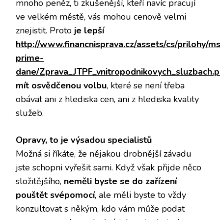
mnoho peněz, ti zkušenější, kteří navíc pracují
ve velkém městě, vás mohou cenově velmi
znejistit. Proto
je lepší
http://www.financnisprava.cz/assets/cs/prilohy/m
prime-
dane/Zprava_JTPF_vnitropodnikovych_sluzbach.p
mít osvědčenou volbu
, které se není třeba
obávat ani z hlediska cen, ani z hlediska kvality
služeb.
Opravy, to je výsadou specialistů
Možná si říkáte, že nějakou drobnější závadu
jste schopni vyřešit sami. Když však přijde něco
složitějšího,
neměli byste se do zařízení
pouštět svépomocí
, ale měli byste to vždy
konzultovat s někým, kdo vám může podat