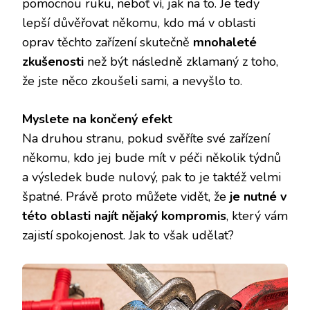
pomocnou ruku, neboť ví, jak na to. Je tedy
lepší důvěřovat někomu, kdo má v oblasti
oprav těchto zařízení skutečně
mnohaleté
zkušenosti
než být následně zklamaný z toho,
že jste něco zkoušeli sami, a nevyšlo to.
Myslete na končený efekt
Na druhou stranu, pokud svěříte své zařízení
někomu, kdo jej bude mít v péči několik týdnů
a výsledek bude nulový, pak to je taktéž velmi
špatné. Právě proto můžete vidět, že
je nutné v
této oblasti najít nějaký kompromis
, který vám
zajistí spokojenost. Jak to však udělat?