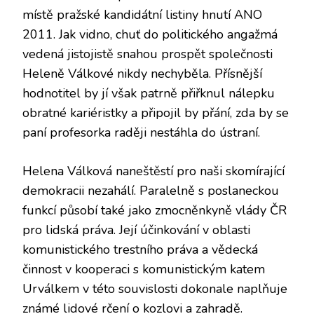
místě pražské kandidátní listiny hnutí ANO
2011. Jak vidno, chuť do politického angažmá
vedená jistojistě snahou prospět společnosti
Heleně Válkové nikdy nechyběla. Přísnější
hodnotitel by jí však patrně přiřknul nálepku
obratné kariéristky a připojil by přání, zda by se
paní profesorka raději nestáhla do ústraní.
Helena Válková naneštěstí pro naši skomírající
demokracii nezahálí. Paralelně s poslaneckou
funkcí působí také jako zmocněnkyně vlády ČR
pro lidská práva. Její účinkování v oblasti
komunistického trestního práva a vědecká
činnost v kooperaci s komunistickým katem
Urválkem v této souvislosti dokonale naplňuje
známé lidové rčení o kozlovi a zahradě.