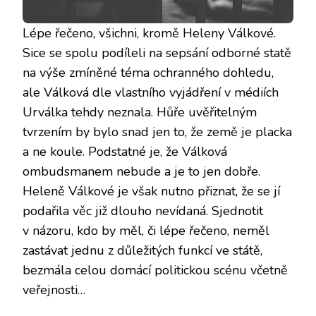
Lépe řečeno, všichni, kromě Heleny Válkové.
Sice se spolu podíleli na sepsání odborné statě
na výše zmíněné téma ochranného dohledu,
ale Válková dle vlastního vyjádření v médiích
Urválka tehdy neznala. Hůře uvěřitelným
tvrzením by bylo snad jen to, že země je placka
a ne koule. Podstatné je, že Válková
ombudsmanem nebude a je to jen dobře.
Heleně Válkové je však nutno přiznat, že se jí
podařila věc již dlouho nevídaná. Sjednotit
v názoru, kdo by měl, či lépe řečeno, neměl
zastávat jednu z důležitých funkcí ve státě,
bezmála celou domácí politickou scénu včetně
veřejnosti…