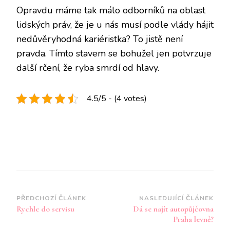
Opravdu máme tak málo odborníků na oblast
lidských práv, že je u nás musí podle vlády hájit
nedůvěryhodná kariéristka? To jistě není
pravda. Tímto stavem se bohužel jen potvrzuje
další rčení, že ryba smrdí od hlavy.
4.5/5 - (4 votes)
Navigace
PŘEDCHOZÍ ČLÁNEK
NASLEDUJÍCÍ ČLÁNEK
Rychle do servisu
Dá se najít autopůjčovna
příspěvku
Praha levně?