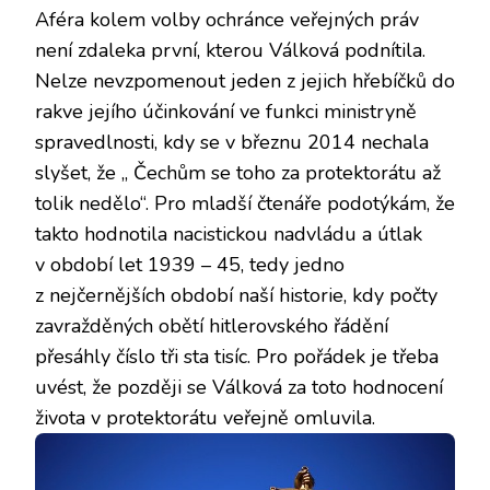
Aféra kolem volby ochránce veřejných práv
není zdaleka první, kterou Válková podnítila.
Nelze nevzpomenout jeden z jejich hřebíčků do
rakve jejího účinkování ve funkci ministryně
spravedlnosti, kdy se v březnu 2014 nechala
slyšet, že „ Čechům se toho za protektorátu až
tolik nedělo“. Pro mladší čtenáře podotýkám, že
takto hodnotila nacistickou nadvládu a útlak
v období let 1939 – 45, tedy jedno
z nejčernějších období naší historie, kdy počty
zavražděných obětí hitlerovského řádění
přesáhly číslo tři sta tisíc. Pro pořádek je třeba
uvést, že později se Válková za toto hodnocení
života v protektorátu veřejně omluvila.