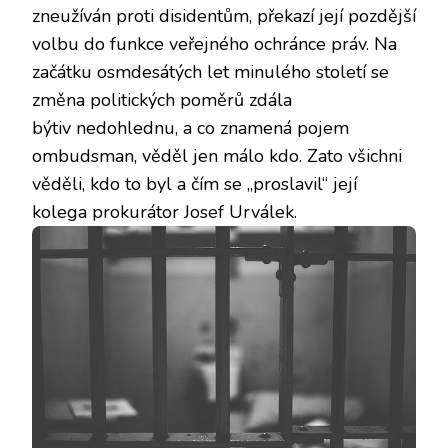
zneužíván proti disidentům, překazí její pozdější
volbu do funkce veřejného ochránce práv. Na
začátku osmdesátých let minulého století se
změna politických poměrů zdála
býtiv nedohlednu, a co znamená pojem
ombudsman, věděl jen málo kdo. Zato všichni
věděli, kdo to byl a čím se „proslavil“ její
kolega prokurátor Josef Urválek.