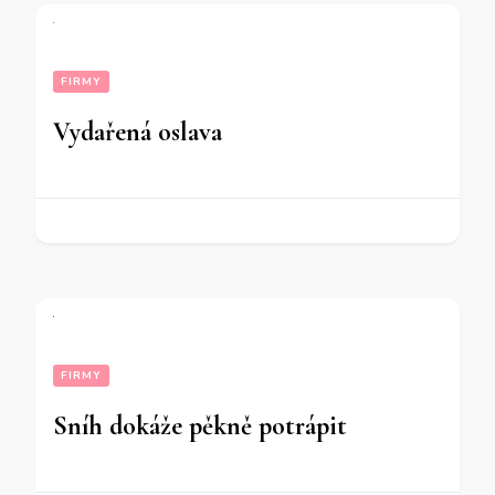
FIRMY
Vydařená oslava
FIRMY
Sníh dokáže pěkně potrápit