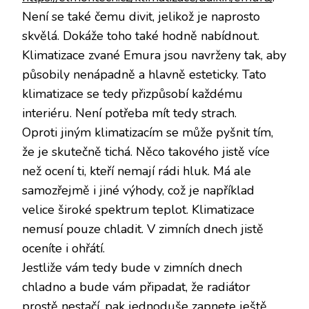
Není se také čemu divit, jelikož je naprosto
skvělá. Dokáže toho také hodně nabídnout.
Klimatizace zvané Emura jsou navrženy tak, aby
působily nenápadně a hlavně esteticky. Tato
klimatizace se tedy přizpůsobí každému
interiéru. Není potřeba mít tedy strach.
Oproti jiným klimatizacím se může pyšnit tím,
že je skutečně tichá. Něco takového jistě více
než ocení ti, kteří nemají rádi hluk. Má ale
samozřejmě i jiné výhody, což je například
velice široké spektrum teplot. Klimatizace
nemusí pouze chladit. V zimních dnech jistě
oceníte i ohřátí.
Jestliže vám tedy bude v zimních dnech
chladno a bude vám připadat, že radiátor
prostě nestačí, pak jednoduše zapnete ještě