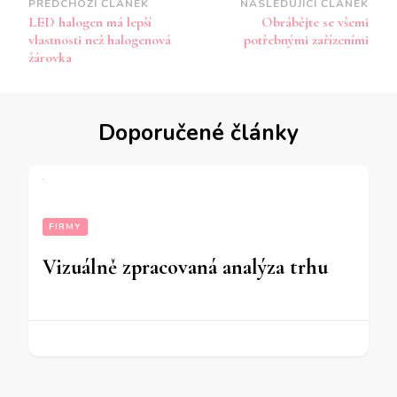
Navigace
PŘEDCHOZÍ ČLÁNEK
NASLEDUJÍCÍ ČLÁNEK
LED halogen má lepší
Obrábějte se všemi
příspěvku
vlastnosti než halogenová
potřebnými zařízeními
žárovka
Doporučené články
FIRMY
Vizuálně zpracovaná analýza trhu