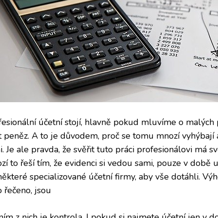
fesionální účetní stojí, hlavně pokud mluvíme o malých
t peněz. A to je důvodem, proč se tomu mnozí vyhýbají a
. Je ale pravda, že svěřit tuto práci profesionálovi má 
í to řeší tím, že evidenci si vedou sami, pouze v době u
ěkteré specializované účetní firmy, aby vše dotáhli. Výh
o řečeno, jsou
ním z nich je kontrola. I pokud si najmete účetní jen v 