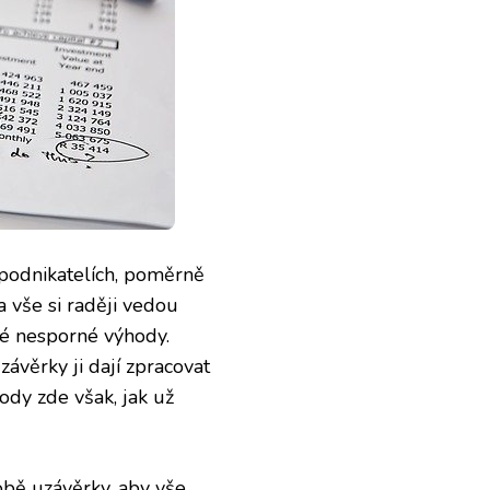
 podnikatelích, poměrně
 vše si raději vedou
své nesporné výhody.
závěrky ji dají zpracovat
ody zde však, jak už
době uzávěrky, aby vše