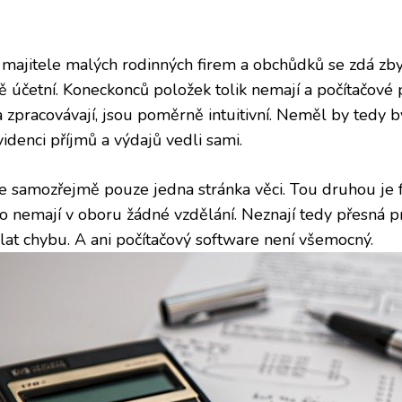
 majitele malých rodinných firem a obchůdků se zdá zbyte
tě účetní. Koneckonců položek tolik nemají a počítačové 
a zpracovávají, jsou poměrně intuitivní. Neměl by tedy 
videnci příjmů a výdajů vedli sami.
je samozřejmě pouze jedna stránka věci. Tou druhou je fa
to nemají v oboru žádné vzdělání. Neznají tedy přesná 
lat chybu. A ani počítačový software není všemocný.