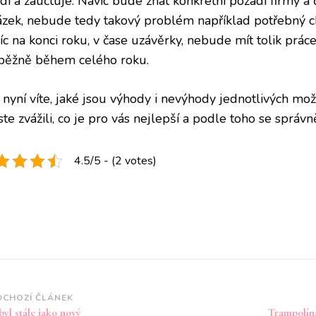
dí a zaúčtuje. Navíc bude znát konkrétní pozadí firmy a č
ázek, nebude tedy takový problém například potřebný ch
c na konci roku, v čase uzávěrky, nebude mít tolik práce
běžně během celého roku.
 nyní víte, jaké jsou výhody i nevýhody jednotlivých možn
te zvážili, co je pro vás nejlepší a podle toho se správn
4.5/5 - (2 votes)
vigace
DCHOZÍ ČLÁNEK
yl stále jako nový
Trampolína