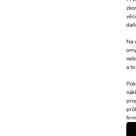
zko
věc
daňo
Na 
omy
neb
a to
Pok
nákl
pro
prů
fir