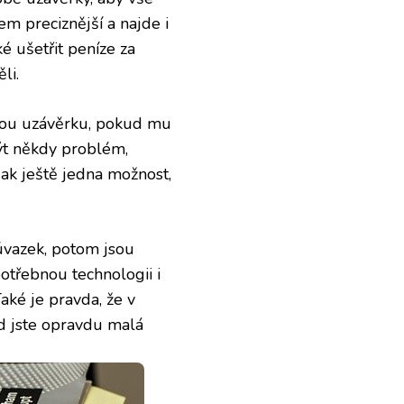
m preciznější a najde i
é ušetřit peníze za
li.
nou uzávěrku, pokud mu
t někdy problém,
šak ještě jedna možnost,
úvazek, potom jsou
potřebnou technologii i
aké je pravda, že v
ud jste opravdu malá