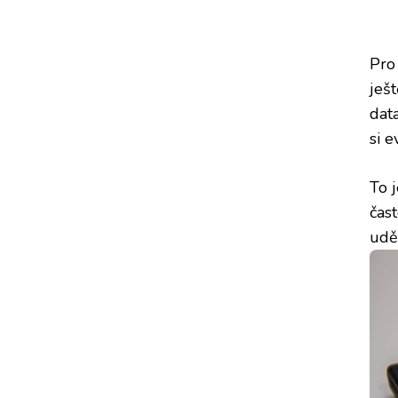
Pro
ješ
dat
si e
To 
čas
udě