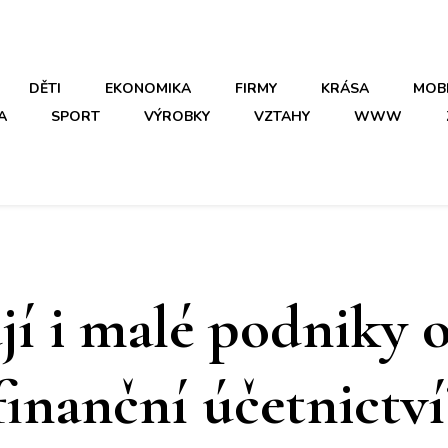
DĚTI
EKONOMIKA
FIRMY
KRÁSA
MOB
A
SPORT
VÝROBKY
VZTAHY
WWW
jí i malé podniky 
finanční účetnictví