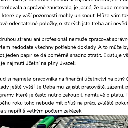
ntrolovala a správně zaúčtovala, je jasné, že bude mnohe
i, které by vaší pozornosti mohly uniknout. Může vám tak
vě odečitatelné položky, o kterých jste třeba ani nevědě
druhou stranu ani profesionál nemůže zpracovat správ
lem nedodáte všechny potřebné doklady. A to může bý
oť jeden papír se dá poměrně snadno ztratit. Existuje v
 je najmutí účetní na plný úvazek.
ud si najmete pracovníka na
finanční účetnictví
na plný 
ady ještě vyšší. Je třeba mu zajistit pracoviště, zázemí, 
gramy, které je často nutno zakoupit, nemluvě o platu. T
běhu roku toho nebude mít příliš na práci, zvláště pok
ma s nepříliš velkým počtem zakázek.