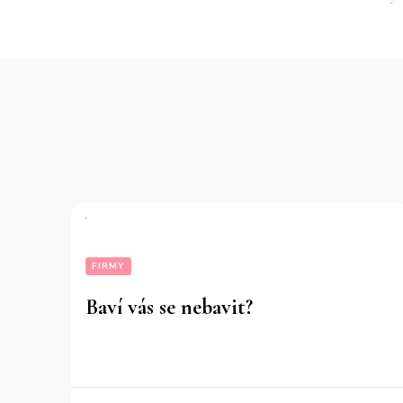
př
FIRMY
Baví vás se nebavit?