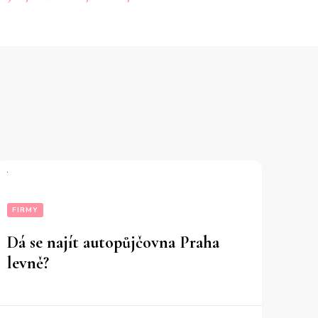
FIRMY
Dá se najít autopůjčovna Praha
levně?