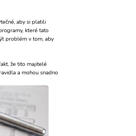
čné, aby si platili
programy, které tato
být problém v tom, aby
kt, že tito majitelé
pravidla a mohou snadno