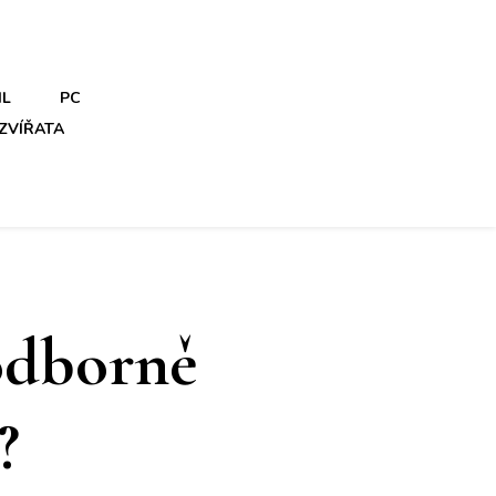
IL
PC
ZVÍŘATA
odborně
?