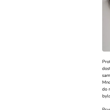
Pro
dos
sami
Mnoz
do n
byl
Prv