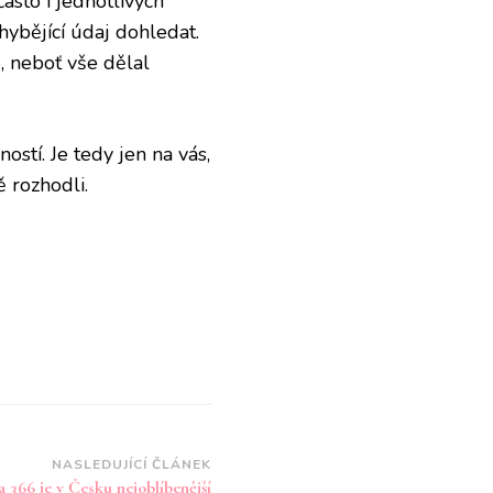
asto i jednotlivých
ybějící údaj dohledat.
, neboť vše dělal
ostí. Je tedy jen na vás,
ě rozhodli.
NASLEDUJÍCÍ ČLÁNEK
 366 je v Česku nejoblíbenější