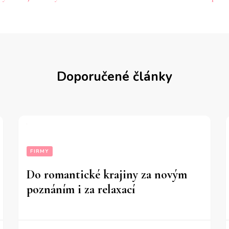
íspěvku
Doporučené články
FIRMY
Do romantické krajiny za novým
poznáním i za relaxací