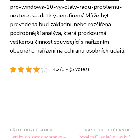
pro-windows-10-vyvolaly-radu-problemu-
nektere-se-dotkly-jen-firem/
Může být
provedena buď základní, nebo rozšířená –
podrobnější analýza, která prozkoumá
veškerou činnost související s nařízením
obecného nařízení na ochranu osobních údajů.
4.2/5 - (5 votes)
Navigace
PŘEDCHOZÍ ČLÁNEK
NASLEDUJÍCÍ ČLÁNEK
Letáky do každé schránky –
Dovolená? Jedině v Česku!