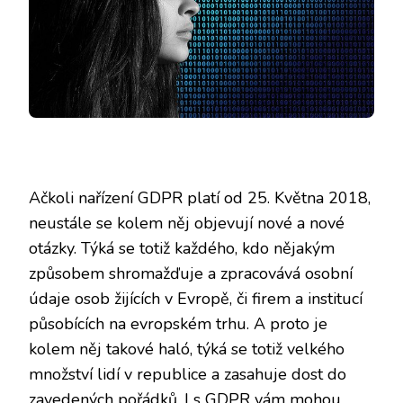
Ačkoli nařízení GDPR platí od 25. Května 2018,
neustále se kolem něj objevují nové a nové
otázky. Týká se totiž každého, kdo nějakým
způsobem shromažďuje a zpracovává osobní
údaje osob žijících v Evropě, či firem a institucí
působících na evropském trhu. A proto je
kolem něj takové haló, týká se totiž velkého
množství lidí v republice a zasahuje dost do
zavedených pořádků. I s GDPR vám mohou