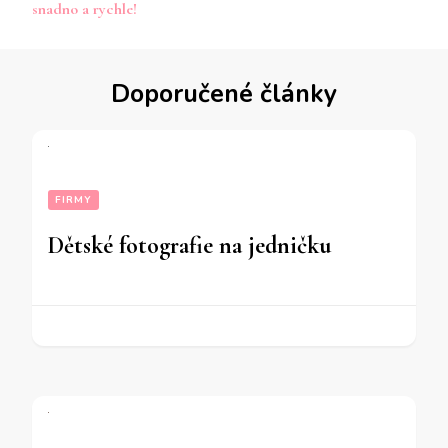
příspěvku
snadno a rychle!
Doporučené články
FIRMY
Dětské fotografie na jedničku