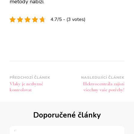
metody nabízí.
4.7/5 - (3 votes)
Navigace
PŘEDCHOZÍ ČLÁNEK
NASLEDUJÍCÍ ČLÁNEK
Vlaky je nezbytné
Elektrocentrála zajistí
příspěvku
kontrolovat
všechny vaše potřeby!
Doporučené články