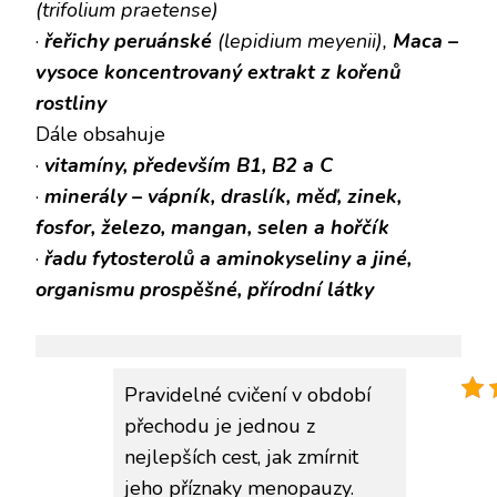
(trifolium praetense)
·
řeřichy peruánské
(lepidium meyenii),
Maca –
vysoce koncentrovaný extrakt z kořenů
rostliny
Dále obsahuje
·
vitamíny, především B1, B2 a C
·
minerály – vápník, draslík, měď, zinek,
fosfor, železo, mangan, selen a hořčík
·
řadu fytosterolů a aminokyseliny a jiné,
organismu prospěšné, přírodní látky
Pravidelné cvičení v období
přechodu je jednou z
nejlepších cest, jak zmírnit
jeho
příznaky menopauzy
.