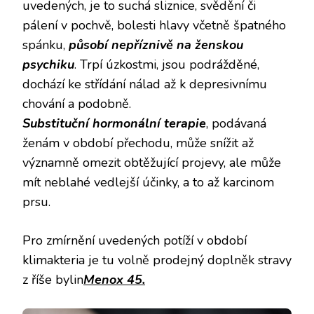
uvedených, je to suchá sliznice, svědění či
pálení v pochvě, bolesti hlavy včetně špatného
spánku,
působí nepříznivě na ženskou
psychiku
. Trpí úzkostmi, jsou podrážděné,
dochází ke střídání nálad až k depresivnímu
chování a podobně.
Substituční hormonální terapie
, podávaná
ženám v období přechodu, může snížit až
významně omezit obtěžující projevy, ale může
mít neblahé vedlejší účinky, a to až karcinom
prsu.
Pro zmírnění uvedených potíží v období
klimakteria je tu volně prodejný doplněk stravy
z říše bylin
Menox 45.