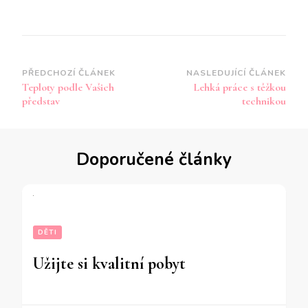
Navigace
PŘEDCHOZÍ ČLÁNEK
NASLEDUJÍCÍ ČLÁNEK
Teploty podle Vašich
Lehká práce s těžkou
příspěvku
představ
technikou
Doporučené články
DĚTI
Užijte si kvalitní pobyt