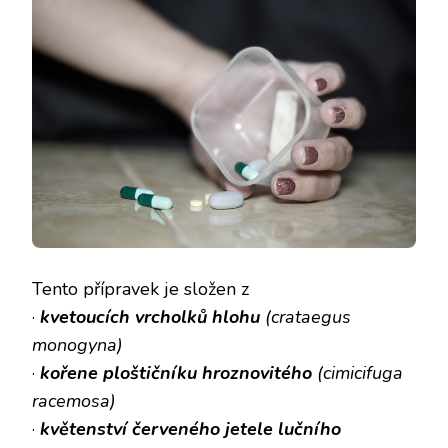
Tento přípravek je složen z
·
kvetoucích vrcholků hlohu
(crataegus
monogyna)
·
kořene ploštičníku hroznovitého
(cimicifuga
racemosa)
·
květenství červeného jetele lučního