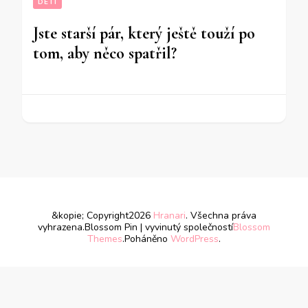
DĚTI
Jste starší pár, který ještě touží po
tom, aby něco spatřil?
&kopie; Copyright2026
Hranari
. Všechna práva
vyhrazena.
Blossom Pin | vyvinutý společností
Blossom
Themes
.Poháněno
WordPress
.