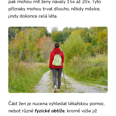
pak mohou mít ženy návaly 15x až 20x. Tyto
příznaky mohou trvat dlouho, někdy měsíce,
jindy dokonce celá léta.
Část žen je nucena vyhledat lékařskou pomoc,
neboť různé
fyzické obtíže
, kromě výše již