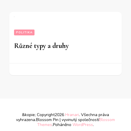
POLITIKA
Různé typy a druhy
&kopie; Copyright2026
Hranari
. Všechna práva
vyhrazena.
Blossom Pin | vyvinutý společností
Blossom
Themes
.Poháněno
WordPress
.