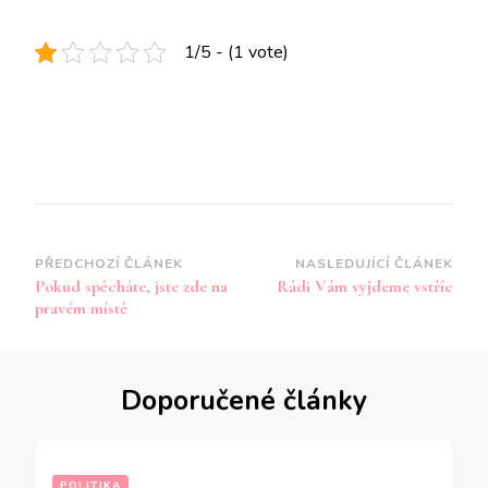
1/5 - (1 vote)
Navigace
PŘEDCHOZÍ ČLÁNEK
NASLEDUJÍCÍ ČLÁNEK
Pokud spěcháte, jste zde na
Rádi Vám vyjdeme vstříc
příspěvku
pravém místě
Doporučené články
POLITIKA