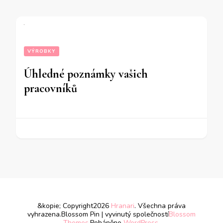
VÝROBKY
Úhledné poznámky vašich
pracovníků
&kopie; Copyright2026
Hranari
. Všechna práva
vyhrazena.
Blossom Pin | vyvinutý společností
Blossom
Themes
.Poháněno
WordPress
.