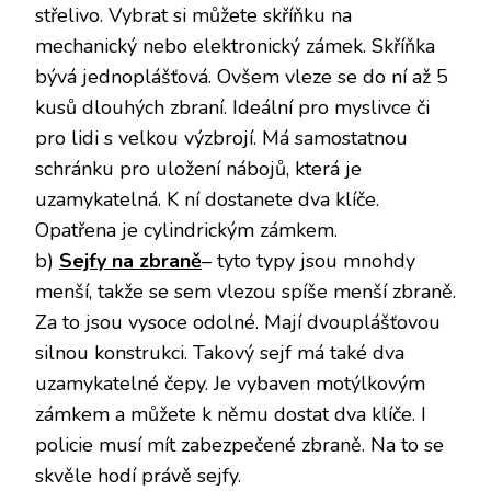
střelivo. Vybrat si můžete skříňku na
mechanický nebo elektronický zámek. Skříňka
bývá jednoplášťová. Ovšem vleze se do ní až 5
kusů dlouhých zbraní. Ideální pro myslivce či
pro lidi s velkou výzbrojí. Má samostatnou
schránku pro uložení nábojů, která je
uzamykatelná. K ní dostanete dva klíče.
Opatřena je cylindrickým zámkem.
b)
Sejfy na zbraně
– tyto typy jsou mnohdy
menší, takže se sem vlezou spíše menší zbraně.
Za to jsou vysoce odolné. Mají dvouplášťovou
silnou konstrukci. Takový sejf má také dva
uzamykatelné čepy. Je vybaven motýlkovým
zámkem a můžete k němu dostat dva klíče. I
policie musí mít zabezpečené zbraně. Na to se
skvěle hodí právě sejfy.