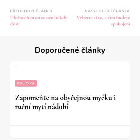
Navigace
PŘEDCHOZÍ ČLÁNEK
NASLEDUJÍCÍ ČLÁNEK
Úložných prostor není nikdy
Vyberte si to, s čím budete
příspěvku
dost
spokojeni
Doporučené články
POLITIKA
Zapomeňte na obyčejnou myčku i
ruční mytí nádobí