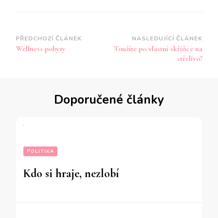
Navigace
PŘEDCHOZÍ ČLÁNEK
NASLEDUJÍCÍ ČLÁNEK
Wellness pobyty
Toužíte po vlastní skříňce na
příspěvku
střelivo?
Doporučené články
POLITIKA
Kdo si hraje, nezlobí