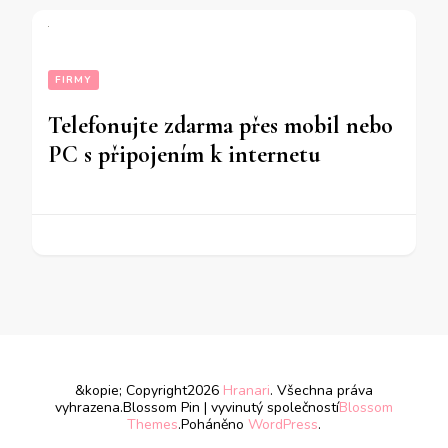
FIRMY
Telefonujte zdarma přes mobil nebo
PC s připojením k internetu
&kopie; Copyright2026
Hranari
. Všechna práva
vyhrazena.
Blossom Pin | vyvinutý společností
Blossom
Themes
.Poháněno
WordPress
.