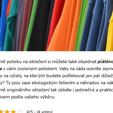
mě potisku na oblečení si můžete také objednat
plátěn
a
s vámi zvoleným potiskem. Vaky na záda oceníte zejmé
o na výlety, na kterých budete potřebovat jen pár důleži
ky? Ty jsou zase ekologickým řešením a náhradou na nák
mě originálního oblečení tak získáte i jedinečný a prakt
ivem podle vašeho výběru.
4/5 - (4 votes)