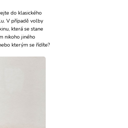
ejte do klasického
lu
. V případě volby
inu, která se stane
m nikoho jiného
nebo kterým se řídíte?