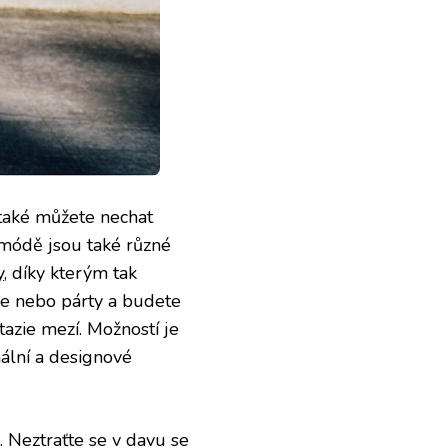
také můžete nechat
V módě jsou také různé
y
, díky kterým tak
ce nebo párty a budete
tazie mezí. Možností je
nální a designové
. Neztraťte se v davu se