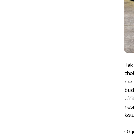
Tak
zho
met
bud
záři
nes
kous
Obj