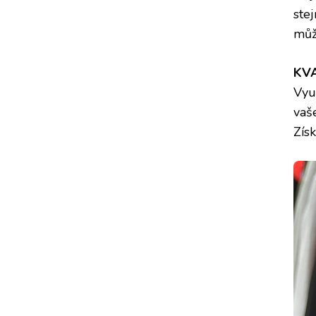
ste
můž
KVA
Využ
vaš
Zís