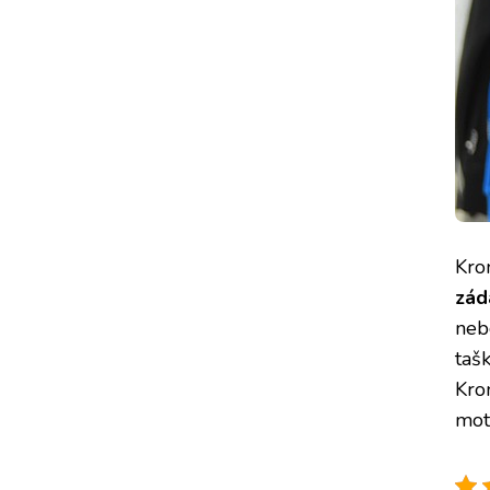
Kro
zád
neb
taš
Kro
mot