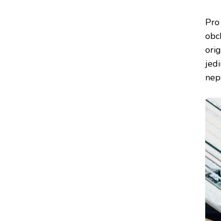
Pro
obc
orig
jed
nep