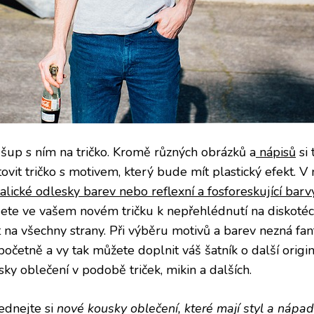
 šup s ním na tričko. Kromě různých obrázků a
nápisů
si 
tovit tričko s motivem, který bude mít plastický efekt. 
alické odlesky barev nebo reflexní a fosforeskující barv
ete ve vašem novém tričku k nepřehlédnutí na diskoté
t na všechny strany. Při výběru motivů a barev nezná fan
početně a vy tak můžete doplnit váš šatník o další origi
ky oblečení v podobě triček, mikin a dalších.
ednejte si
nové kousky oblečení, které mají styl a nápad