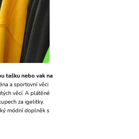
ou tašku nebo vak na
na a sportovní věci
tých věcí. A plátěné
upech za igelitky.
ický módní doplněk s