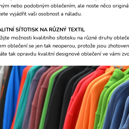
jným nebo podobným oblečením, ale noste něco originál
ete vyjádřit vaši osobnost a náladu.
LITNÍ SÍTOTISK NA RŮZNÝ TEXTIL
ijte možnosti kvalitního sítotisku na různé druhy obleče
em oblečení se jen tak neoperou, protože jsou zhotoveny
káte tak opravdu kvalitní designové oblečení ve vámi z