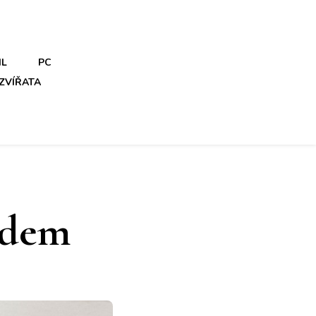
IL
PC
ZVÍŘATA
adem