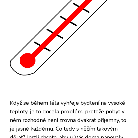
Když se během léta vyhřeje bydlení na vysoké
teploty, je to docela problém, protože pobyt v
něm rozhodně není zrovna dvakrát příjemný, to
je jasné každému. Co tedy s něčím takovým
dělat? Jestli chcete, aby u Vás doma panovaly