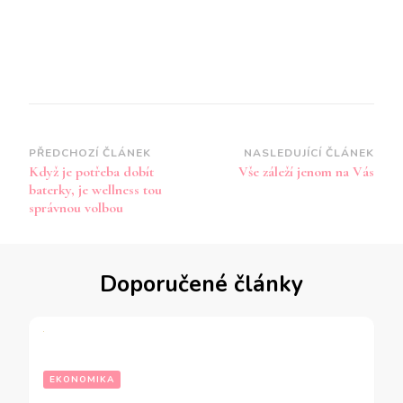
Navigace
PŘEDCHOZÍ ČLÁNEK
NASLEDUJÍCÍ ČLÁNEK
Když je potřeba dobít
Vše záleží jenom na Vás
příspěvku
baterky, je wellness tou
správnou volbou
Doporučené články
EKONOMIKA