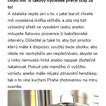
chtěli mít. A takový výsledek přece stojí za
to!
A zdaleka nejde jen o to, v jaké barvě chcete
mít vyvedená dvířka skříněk, a zda má být
výsledný efekt ve vysokém lesku anebo
milujete fialovou provence či babičkovské
interiéry. Důležité je také to, aby byl prostor,
který máte k dispozici, využitý beze zbytku, aby
nikde nic nechybělo ani nepřečnívalo, abyste se
u linky nemuseli hrbit anebo naopak zbytečně
natahovat. Pokud jste menšího či vyššího
vzrůstu anebo máte nějaký zdravotní hendikep,
tak o to více
kuchyni Praha
zhotovenou na míru
oceníte.