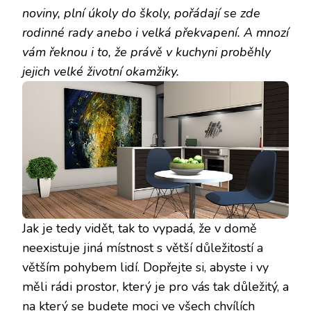
noviny, plní úkoly do školy, pořádají se zde
rodinné rady anebo i velká překvapení. A mnozí
vám řeknou i to, že právě v kuchyni proběhly
jejich velké životní okamžiky.
Jak je tedy vidět, tak to vypadá, že v domě
neexistuje jiná místnost s větší důležitostí a
větším pohybem lidí. Dopřejte si, abyste i vy
měli rádi prostor, který je pro vás tak důležitý, a
na který se budete moci ve všech chvílích