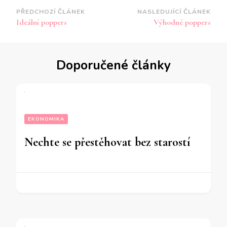
Navigace
PŘEDCHOZÍ ČLÁNEK
NASLEDUJÍCÍ ČLÁNEK
Ideální poppers
Výhodné poppers
příspěvku
Doporučené články
EKONOMIKA
Nechte se přestěhovat bez starostí