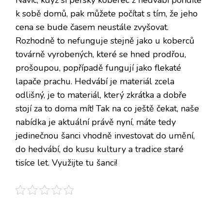
Navíc, když si perský koberec z hedvábí pořídíte
k sobě domů, pak můžete počítat s tím, že jeho
cena se bude časem neustále zvyšovat.
Rozhodně to nefunguje stejně jako u koberců
továrně vyrobených, které se hned prodřou,
prošoupou, popřípadě fungují jako flekaté
lapače prachu. Hedvábí je materiál zcela
odlišný, je to materiál, který zkrátka a dobře
stojí za to doma mít! Tak na co ještě čekat, naše
nabídka je aktuální právě nyní, máte tedy
jedinečnou šanci vhodně investovat do umění,
do hedvábí, do kusu kultury a tradice staré
tisíce let. Využijte tu šanci!