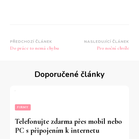
Navigace
PŘEDCHOZÍ ČLÁNEK
NASLEDUJÍCÍ ČLÁNEK
Do práce to nemá chybu
Pro noční chvíle
příspěvku
Doporučené články
FIRMY
Telefonujte zdarma přes mobil nebo
PC s připojením k internetu