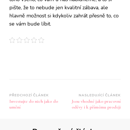
pište, že to nebude jen kvalitní zábava, ale
hlavně možnost si kdykoliv zahrát přesně to, co
se vám bude líbit.
Navigace
PŘEDCHOZÍ ČLÁNEK
NASLEDUJÍCÍ ČLÁNEK
Investujte do nich jako do
Jsou vhodné jako pracovní
příspěvku
umění
oděvy i k přímému prodeji