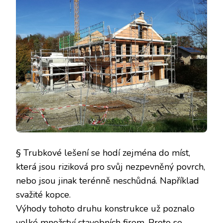
§ Trubkové lešení se hodí zejména do míst,
která jsou riziková pro svůj nezpevněný povrch,
nebo jsou jinak terénně neschůdná. Například
svažité kopce.
Výhody tohoto druhu konstrukce už poznalo
velké množství stavebních firem. Proto se