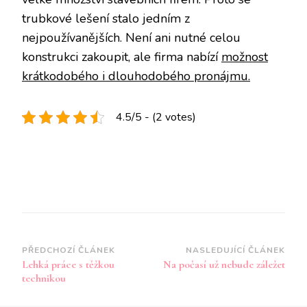
trubkové lešení stalo jedním z
nejpoužívanějších. Není ani nutné celou
konstrukci zakoupit, ale firma nabízí
možnost
krátkodobého i dlouhodobého pronájmu.
4.5/5 - (2 votes)
Navigace
PŘEDCHOZÍ ČLÁNEK
NASLEDUJÍCÍ ČLÁNEK
Lehká práce s těžkou
Na počasí už nebude záležet
příspěvku
technikou