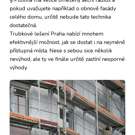
§ Plošina má velice omezený akční rádius a
pokud uvažujete například o obnově fasády
celého domu, určitě nebude tato technika
dostatečná.
Trubkové lešení Praha
nabízí mnohem
efektivnější možnost, jak se dostat i na nejméně
přístupná místa. Nese s sebou sice několik
nevýhod, ale ty ve finále určitě zastíní nesporné
výhody.