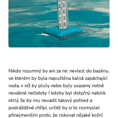
Nikdo rozumný by ani za nic nevlezl do bazénu,
ve kterém by byla napuštěna kalná zapáchající
voda, v níž by pluly nebo byly usazeny notně
nevábné nečistoty. I kdyby byl dotyčný natolik
otrlý, že by mu nevadil takový pohled a
podrážděné chřípí, určitě by si to rozmyslel
přinejmenším proto, že riskovat nějaké kožní