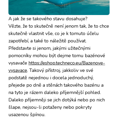
A jak že se takového stavu dosahuje?
Vězte, že to skutečně není jenom tak, že to chce
skutečně vlastnit vše, co je k tomuto účelu
zapotřebí, a také to náležitě používat.
Představte si jenom, jakými užitečnými
pomocníky mohou být dejme tomu bazénové
vysavače
https://eshop.techneco.eu/Bazenove-
vysavace
. Takový přístroj, jakkoliv ve své
podstatě nejednou i docela jednoduchý,
přejede po dně a stěnách takového bazénu a
na tyto je rázem daleko příjemnější pohled.
Daleko příjemněji se jich dotýká nebo po nich
šlape, nejsou-li potaženy nebo pokryty
usazenou špínou.