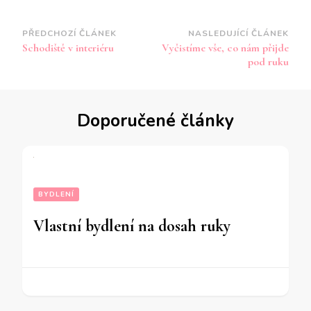
Navigace
PŘEDCHOZÍ ČLÁNEK
NASLEDUJÍCÍ ČLÁNEK
Schodiště v interiéru
Vyčistíme vše, co nám přijde
příspěvku
pod ruku
Doporučené články
BYDLENÍ
Vlastní bydlení na dosah ruky