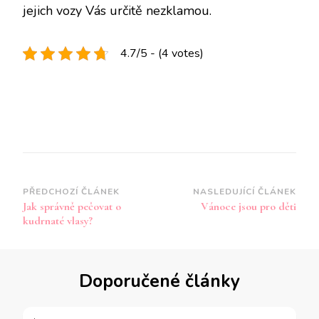
jejich vozy Vás určitě nezklamou.
4.7/5 - (4 votes)
Navigace
PŘEDCHOZÍ ČLÁNEK
NASLEDUJÍCÍ ČLÁNEK
Jak správně pečovat o
Vánoce jsou pro děti
příspěvku
kudrnaté vlasy?
Doporučené články