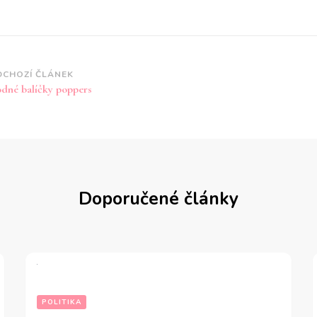
vigace
DCHOZÍ ČLÁNEK
dné balíčky poppers
íspěvku
Doporučené články
POLITIKA