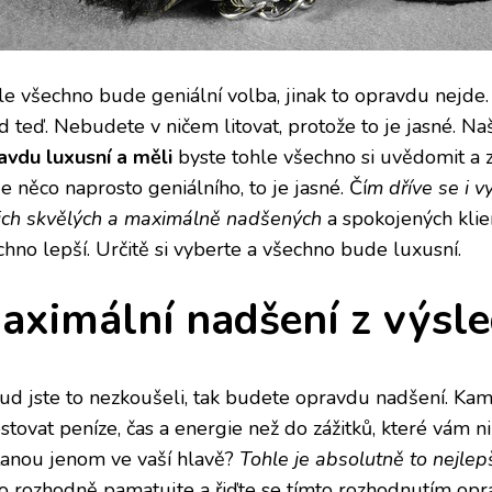
le všechno bude geniální volba, jinak to opravdu nejde
d teď. Nebudete v ničem litovat, protože to je jasné. N
avdu luxusní a měli
byste tohle všechno si uvědomit a zk
 něco naprosto geniálního, to je jasné. Čí
m dříve se i v
ich skvělých a maximálně nadšených
a spokojených klie
chno lepší. Určitě si vyberte a všechno bude luxusní.
aximální nadšení z výsl
ud jste to nezkoušeli, tak budete opravdu nadšení. Kam
estovat peníze, čas a energie než do zážitků, které vám 
tanou jenom ve vaší hlavě?
Tohle je absolutně to nejlep
to rozhodně pamatujte a řiďte se tímto rozhodnutím op