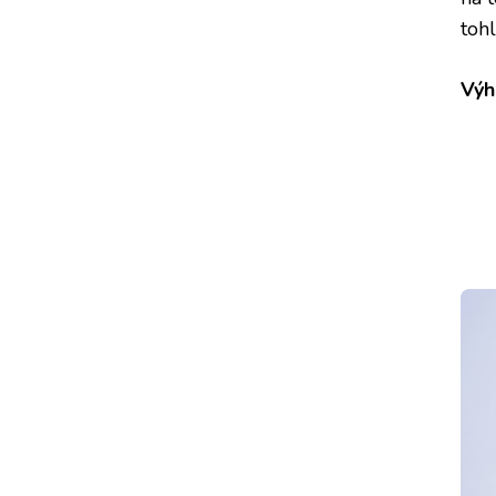
toh
Výh