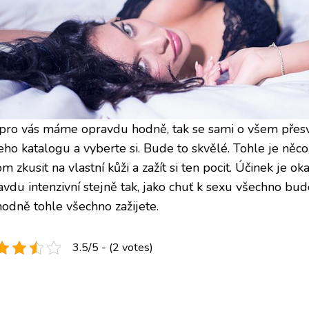
pro vás máme opravdu hodně, tak se sami o všem přesv
eho katalogu a vyberte si. Bude to skvělé. Tohle je něco
m zkusit na vlastní kůži a zažít si ten pocit. Účinek je ok
avdu intenzivní stejně tak, jako chuť k sexu všechno bud
hodně tohle všechno zažijete.
3.5/5 - (2 votes)