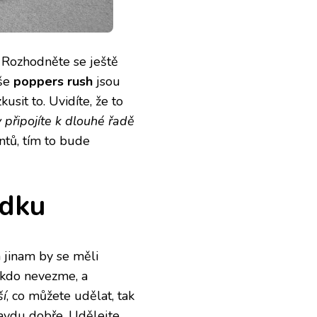
. Rozhodněte se ještě
aše
poppers rush
jsou
usit to. Uvidíte, že to
y připojíte k dlouhé řadě
ntů, tím to bude
edku
 jinam by se měli
nikdo nevezme, a
ší
, co můžete udělat, tak
ravdu dobře. Udělejte