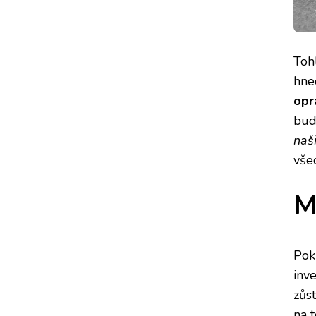
Toh
hne
opr
bude
naš
vše
M
Pok
inv
zůs
na 