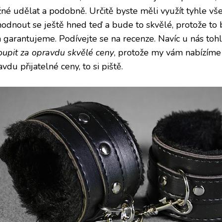
né udělat a podobně. Určitě byste měli využít tyhle vš
hodnout se ještě hned teď a bude to skvělé, protože to b
 garantujeme. Podívejte se na recenze. Navíc u nás to
oupit za opravdu skvělé ceny
, protože my vám nabízíme 
vdu přijatelné ceny, to si piště.