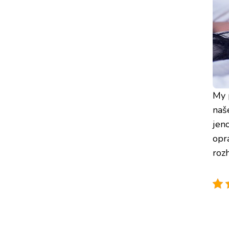
My 
naš
jeno
opr
roz