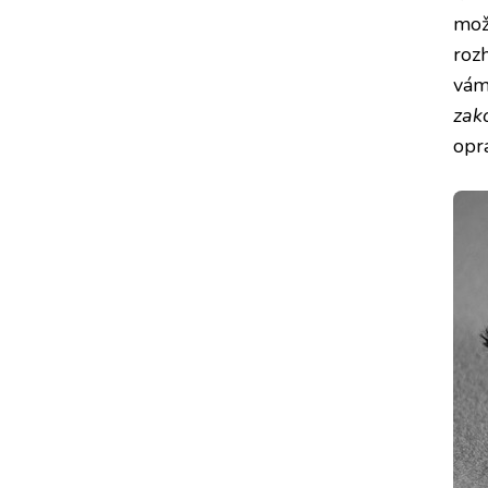
mož
roz
vám
zak
opra