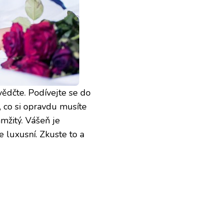
ědčte. Podívejte se do
, co si opravdu musíte
amžitý. Vášeň je
e luxusní. Zkuste to a