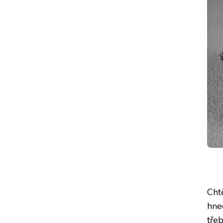
Cht
hne
tře