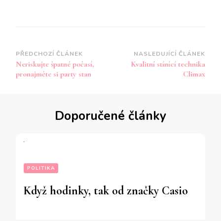
Navigace
PŘEDCHOZÍ ČLÁNEK
NASLEDUJÍCÍ ČLÁNEK
Neriskujte špatné počasí,
Kvalitní stínící technika
příspěvku
pronajměte si party stan
Climax
Doporučené články
POLITIKA
Když hodinky, tak od značky Casio