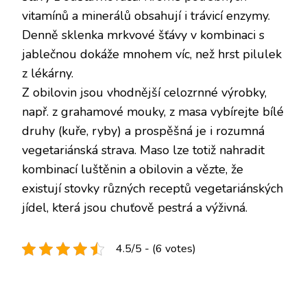
vitamínů a minerálů obsahují i trávicí enzymy.
Denně sklenka mrkvové šťávy v kombinaci s
jablečnou dokáže mnohem víc, než hrst pilulek
z lékárny.
Z obilovin jsou vhodnější celozrnné výrobky,
např. z grahamové mouky, z masa vybírejte bílé
druhy (kuře, ryby) a prospěšná je i rozumná
vegetariánská strava. Maso lze totiž nahradit
kombinací luštěnin a obilovin a vězte, že
existují stovky různých receptů vegetariánských
jídel, která jsou chuťově pestrá a výživná.
4.5/5 - (6 votes)