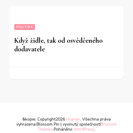
POLITIKA
Když židle, tak od osvědčeného
dodavatele
&kopie; Copyright2026
Hranari
. Všechna práva
vyhrazena.
Blossom Pin | vyvinutý společností
Blossom
Themes
.Poháněno
WordPress
.