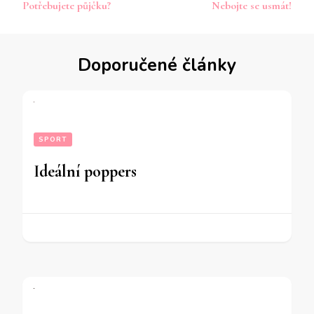
Potřebujete půjčku?
Nebojte se usmát!
příspěvku
Doporučené články
SPORT
Ideální poppers