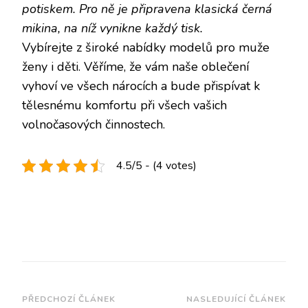
potiskem. Pro ně je připravena klasická černá
mikina, na níž vynikne každý tisk.
Vybírejte z široké nabídky modelů pro muže
ženy i děti. Věříme, že vám naše oblečení
vyhoví ve všech nárocích a bude přispívat k
tělesnému komfortu při všech vašich
volnočasových činnostech.
4.5/5 - (4 votes)
Navigace
PŘEDCHOZÍ ČLÁNEK
NASLEDUJÍCÍ ČLÁNEK