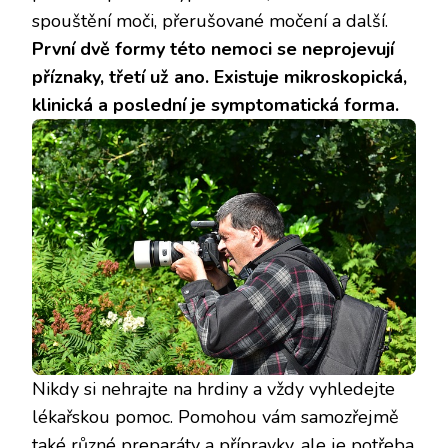
spouštění moči, přerušované močení a další.
První dvě formy této nemoci se neprojevují
příznaky, třetí už ano. Existuje mikroskopická,
klinická a poslední je symptomatická forma.
Nikdy si nehrajte na hrdiny a vždy vyhledejte
lékařskou pomoc. Pomohou vám samozřejmě
také různé preparáty a přípravky, ale je potřeba