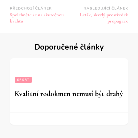
Navigace
PŘEDCHOZÍ ČLÁNEK
NASLEDUJÍCÍ ČLÁNEK
Spolehněte se na skutečnou
Leták, skvělý prostředek
příspěvku
kvalitu
propagace
Doporučené články
SPORT
Kvalitní rodokmen nemusí být drahý