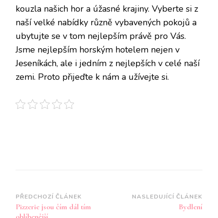
kouzla našich hor a úžasné krajiny. Vyberte si z
naší velké nabídky různě vybavených pokojů a
ubytujte se v tom nejlepším právě pro Vás.
Jsme nejlepším horským hotelem nejen v
Jeseníkách, ale i jedním z nejlepších v celé naší
zemi. Proto přijeďte k nám a užívejte si.
Navigace
PŘEDCHOZÍ ČLÁNEK
NASLEDUJÍCÍ ČLÁNEK
Pizzerie jsou čím dál tím
Bydlení
příspěvku
oblíbenější