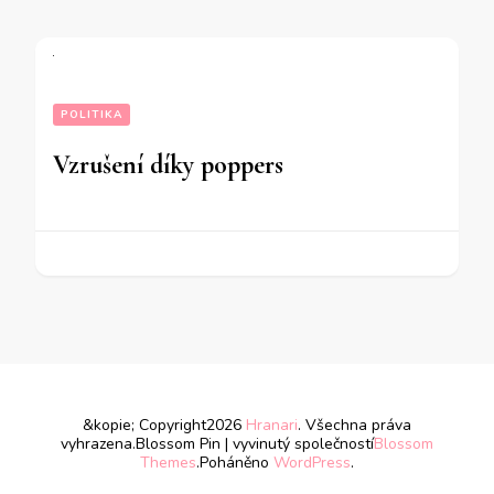
POLITIKA
Vzrušení díky poppers
&kopie; Copyright2026
Hranari
. Všechna práva
vyhrazena.
Blossom Pin | vyvinutý společností
Blossom
Themes
.Poháněno
WordPress
.