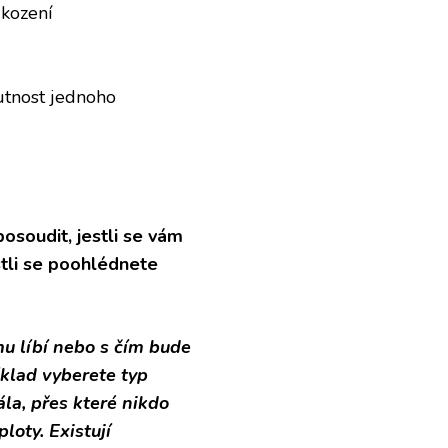
škození
utnost jednoho
osoudit, jestli se vám
stli se poohlédnete
 mu líbí nebo s čím bude
íklad vyberete typ
a, přes které nikdo
oty. Existují