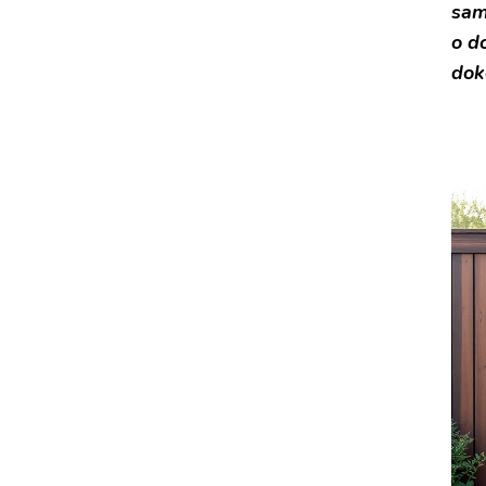
sam
o d
dok