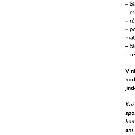
– ž
– m
– r
– p
mat
– ž
– c
V r
hod
jin
Kaž
spo
kom
ani