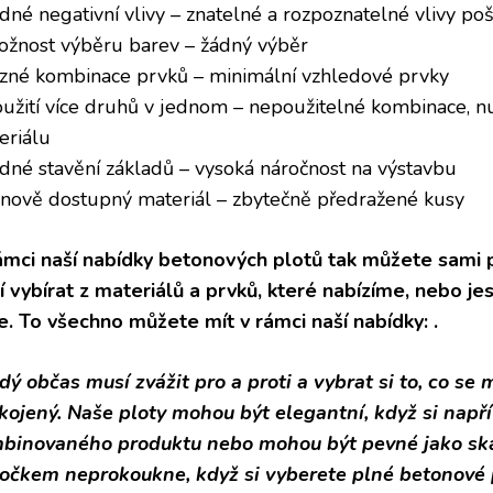
ádné negativní vlivy – znatelné a rozpoznatelné vlivy po
ožnost výběru barev – žádný výběr
ůzné kombinace prvků – minimální vzhledové prvky
oužití více druhů v jednom – nepoužitelné kombinace, n
eriálu
ádné stavění základů – vysoká náročnost na výstavbu
enově dostupný materiál – zbytečně předražené kusy
ámci naší nabídky betonových plotů tak můžete sami p
í vybírat z materiálů a prvků, které nabízíme, nebo je
de. To všechno můžete mít v rámci naší nabídky:
.
dý občas musí zvážit pro a proti a vybrat si to, co se
kojený. Naše ploty mohou být elegantní, když si např
binovaného produktu nebo mohou být pevné jako skál
 očkem neprokoukne, když si vyberete plné betonové pl