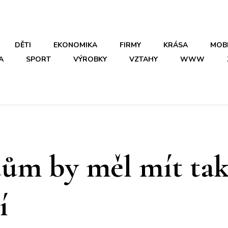
DĚTI
EKONOMIKA
FIRMY
KRÁSA
MOB
A
SPORT
VÝROBKY
VZTAHY
WWW
ům by měl mít ta
í