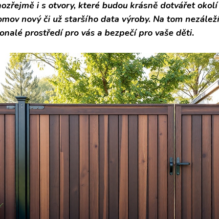
ozřejmě i s otvory, které budou krásně dotvářet okol
omov nový či už staršího data výroby. Na tom nezáleží
onalé prostředí pro vás a bezpečí pro vaše děti.