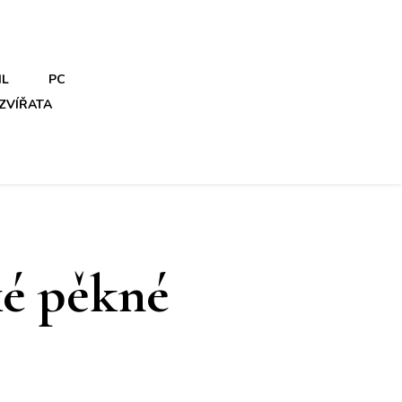
IL
PC
ZVÍŘATA
ké pěkné