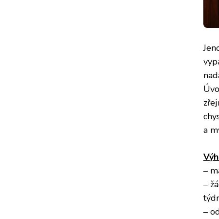
Jen
vyp
nad
Úvo
zře
chys
a m
Výh
– ma
– ž
týd
– od