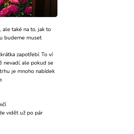
le také na to, jak to
akou budeme muset
rátka zapotřebí. To ví
ě nevadí, ale pokud se
Na trhu je mnoho nabídek
e.
ičí
de vidět už po pár