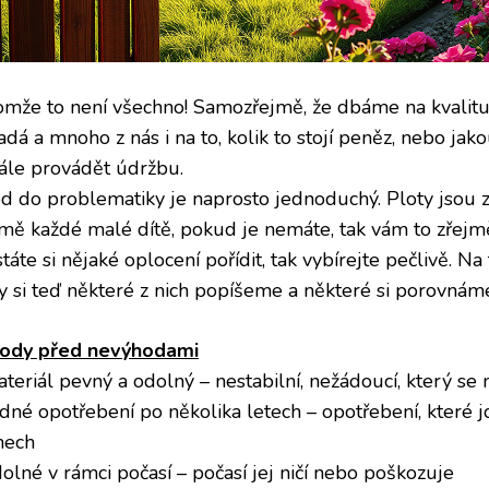
omže to není všechno! Samozřejmě, že dbáme na kvalitu, a
adá a mnoho z nás i na to, kolik to stojí peněz, nebo j
ále provádět údržbu.
d do problematiky je naprosto jednoduchý. Ploty jsou zk
jmě každé malé dítě, pokud je nemáte, tak vám to zřejm
táte si nějaké oplocení pořídit, tak vybírejte pečlivě. 
y si teď některé z nich popíšeme a některé si porovnám
ody před nevýhodami
teriál pevný a odolný – nestabilní, nežádoucí, který se n
ádné opotřebení po několika letech – opotřebení, které j
nech
olné v rámci počasí – počasí jej ničí nebo poškozuje