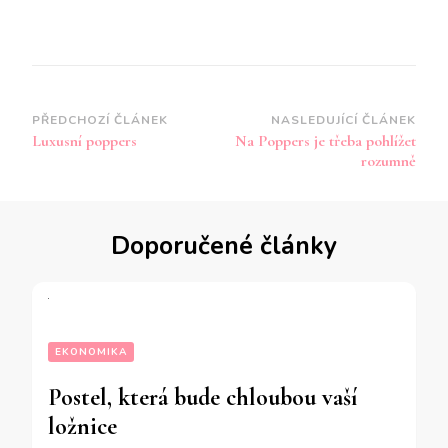
Navigace
PŘEDCHOZÍ ČLÁNEK
NASLEDUJÍCÍ ČLÁNEK
Luxusní poppers
Na Poppers je třeba pohlížet
příspěvku
rozumně
Doporučené články
EKONOMIKA
Postel, která bude chloubou vaší
ložnice