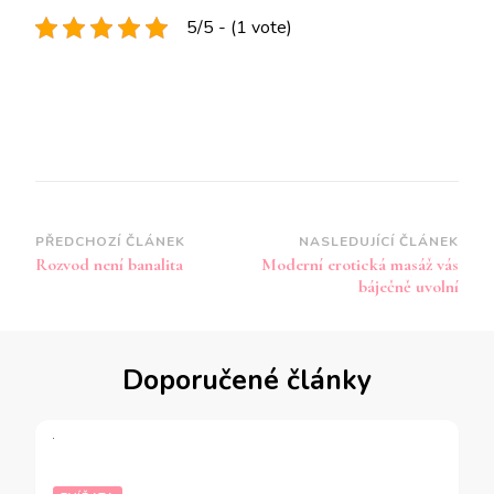
5/5 - (1 vote)
Navigace
PŘEDCHOZÍ ČLÁNEK
NASLEDUJÍCÍ ČLÁNEK
Rozvod není banalita
Moderní erotická masáž vás
příspěvku
báječně uvolní
Doporučené články