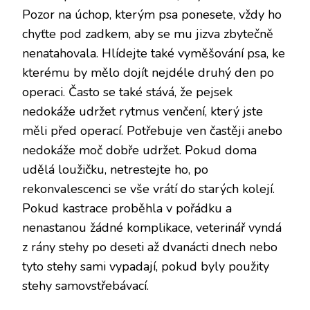
Pozor na úchop, kterým psa ponesete, vždy ho
chyťte pod zadkem, aby se mu jizva zbytečně
nenatahovala. Hlídejte také vyměšování psa, ke
kterému by mělo dojít nejdéle druhý den po
operaci. Často se také stává, že pejsek
nedokáže udržet rytmus venčení, který jste
měli před operací. Potřebuje ven častěji anebo
nedokáže moč dobře udržet. Pokud doma
udělá loužičku, netrestejte ho, po
rekonvalescenci se vše vrátí do starých kolejí.
Pokud kastrace proběhla v pořádku a
nenastanou žádné komplikace, veterinář vyndá
z rány stehy po deseti až dvanácti dnech nebo
tyto stehy sami vypadají, pokud byly použity
stehy samovstřebávací.