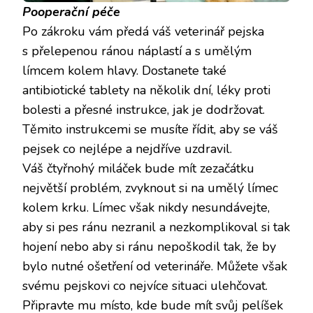
Pooperační péče
Po zákroku vám předá váš veterinář pejska
s přelepenou ránou náplastí a s umělým
límcem kolem hlavy. Dostanete také
antibiotické tablety na několik dní, léky proti
bolesti a přesné instrukce, jak je dodržovat.
Těmito instrukcemi se musíte řídit, aby se váš
pejsek co nejlépe a nejdříve uzdravil.
Váš čtyřnohý miláček bude mít zezačátku
největší problém, zvyknout si na umělý límec
kolem krku. Límec však nikdy nesundávejte,
aby si pes ránu nezranil a nezkomplikoval si tak
hojení nebo aby si ránu nepoškodil tak, že by
bylo nutné ošetření od veterináře. Můžete však
svému pejskovi co nejvíce situaci ulehčovat.
Připravte mu místo, kde bude mít svůj pelíšek