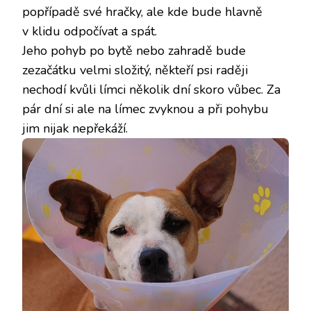
popřípadě své hračky, ale kde bude hlavně
v klidu odpočívat a spát.
Jeho pohyb po bytě nebo zahradě bude
zezačátku velmi složitý, někteří psi raději
nechodí kvůli límci několik dní skoro vůbec. Za
pár dní si ale na límec zvyknou a při pohybu
jim nijak nepřekáží.