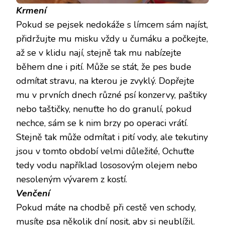
Krmení
Pokud se pejsek nedokáže s límcem sám najíst,
přidržujte mu misku vždy u čumáku a počkejte,
až se v klidu nají, stejně tak mu nabízejte
během dne i pití. Může se stát, že pes bude
odmítat stravu, na kterou je zvyklý. Dopřejte
mu v prvních dnech různé psí konzervy, paštiky
nebo taštičky, nenuťte ho do granulí, pokud
nechce, sám se k nim brzy po operaci vrátí.
Stejně tak může odmítat i pití vody, ale tekutiny
jsou v tomto období velmi důležité, Ochuťte
tedy vodu například lososovým olejem nebo
nesoleným vývarem z kostí.
Venčení
Pokud máte na chodbě při cestě ven schody,
musíte psa několik dní nosit, aby si neublížil.