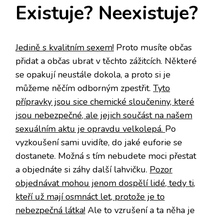
Existuje? Neexistuje?
Jedině s kvalitním sexem!
Proto musíte občas
přidat a občas ubrat v těchto zážitcích. Některé
se opakují neustále dokola, a proto si je
můžeme něčím odborným zpestřit.
Tyto
přípravky jsou sice chemické sloučeniny, které
jsou nebezpečné, ale jejich součást na našem
sexuálním aktu je opravdu velkolepá.
Po
vyzkoušení sami uvidíte, do jaké euforie se
dostanete. Možná s tím nebudete moci přestat
a objednáte si záhy další lahvičku.
Pozor
objednávat mohou jenom dospělí lidé, tedy ti,
kteří už mají osmnáct let, protože je to
nebezpečná látka!
Ale to vzrušení a ta něha je