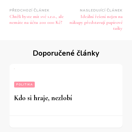
Navigace
PŘEDCHOZÍ ČLÁNEK
NASLEDUJÍCÍ ČLÁNEK
Chtěli byste mít své s.r.o., ale
Ideální řešení nejen na
příspěvku
nemáte na účtu 200 000 Kč?
nákupy představují papírové
tašky
Doporučené články
POLITIKA
Kdo si hraje, nezlobí