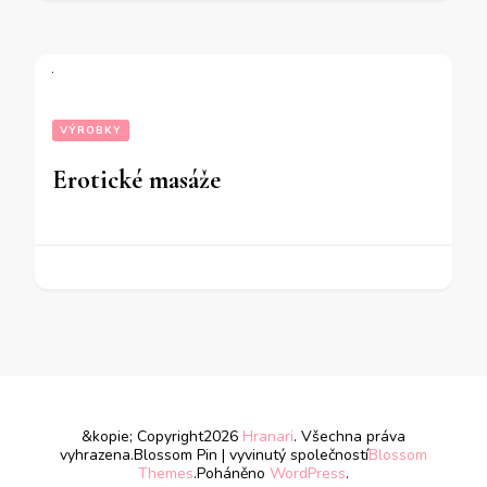
VÝROBKY
Erotické masáže
&kopie; Copyright2026
Hranari
. Všechna práva
vyhrazena.
Blossom Pin | vyvinutý společností
Blossom
Themes
.Poháněno
WordPress
.