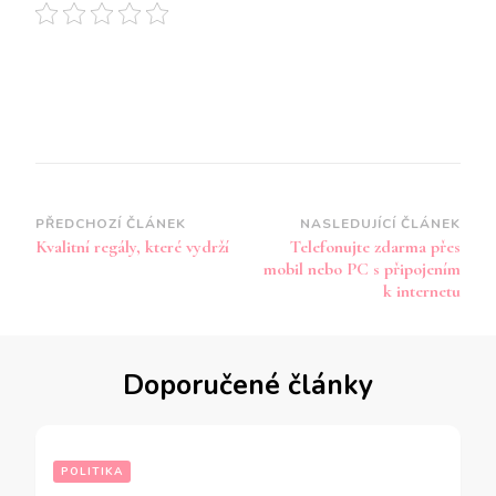
Navigace
PŘEDCHOZÍ ČLÁNEK
NASLEDUJÍCÍ ČLÁNEK
Kvalitní regály, které vydrží
Telefonujte zdarma přes
příspěvku
mobil nebo PC s připojením
k internetu
Doporučené články
POLITIKA